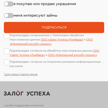
я покупаю или продаю украшения
меня интересуют займы
ПОДПИСАТЬСЯ
Подтверждаю ознакомление с Политиками обработки
персональных данных
ООО «Залог Успеха «Ломбард»
и
ООО
«Ювелирный ресейл-сервиc»
.
Подтверждаю согласия на обработку персональных данных
ООО
«Залог Успеха «Ломбард»
и
ООО «Ювелирный ресейл-сервиc»
.
Подтверждаю согласие на получение рекламно-информационных
рассылок
*для новых подписчиков
служба поддержки клиентов: