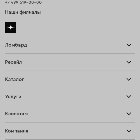
+7 499 519-00-00
Наши филиалы
Ломбард
Взять займ
Ресейл
Прайс-лист
Главная
Каталог
Тарифы
Продать
Все изделия
Скупка
Услуги
Купить
Кольца
Ювелирная мастерская
Взять займ
Клиентам
Серьги
Прочие услуги
Оплатить проценты
Браслеты
Компания
О нас
Доставка и оплата
Цепи