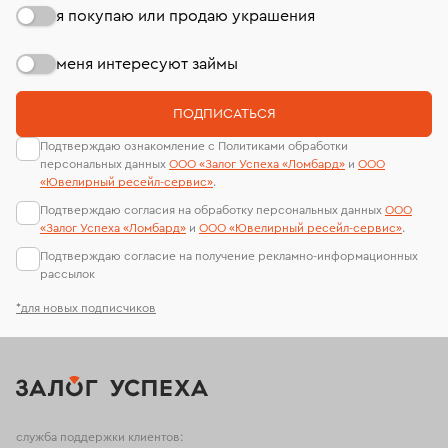
я покупаю или продаю украшения
меня интересуют займы
ПОДПИСАТЬСЯ
Подтверждаю ознакомление с Политиками обработки
персональных данных
ООО «Залог Успеха «Ломбард»
и
ООО
«Ювелирный ресейл-сервиc»
.
Подтверждаю согласия на обработку персональных данных
ООО
«Залог Успеха «Ломбард»
и
ООО «Ювелирный ресейл-сервиc»
.
Подтверждаю согласие на получение рекламно-информационных
рассылок
*для новых подписчиков
служба поддержки клиентов: