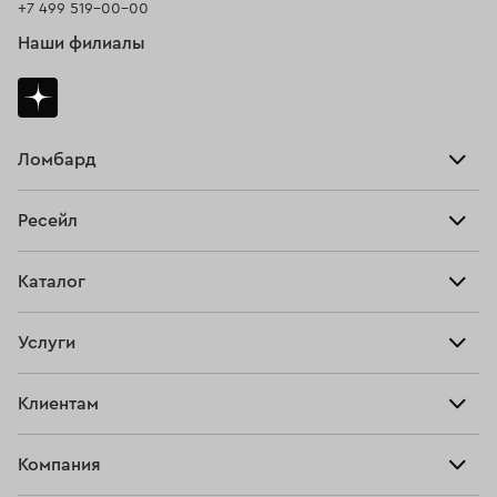
+7 499 519-00-00
Наши филиалы
Ломбард
Взять займ
Ресейл
Прайс-лист
Главная
Каталог
Тарифы
Продать
Все изделия
Скупка
Услуги
Купить
Кольца
Ювелирная мастерская
Взять займ
Клиентам
Серьги
Прочие услуги
Оплатить проценты
Браслеты
Компания
О нас
Доставка и оплата
Цепи