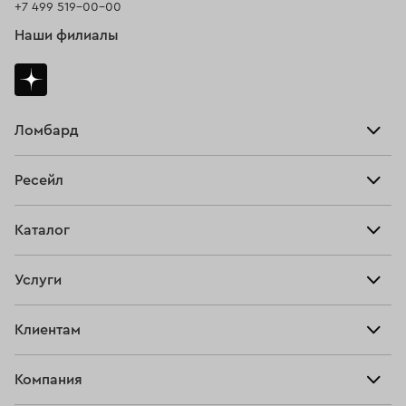
+7 499 519-00-00
Наши филиалы
Ломбард
Взять займ
Ресейл
Прайс-лист
Главная
Каталог
Тарифы
Продать
Все изделия
Скупка
Услуги
Купить
Кольца
Ювелирная мастерская
Взять займ
Клиентам
Серьги
Прочие услуги
Оплатить проценты
Браслеты
Компания
О нас
Доставка и оплата
Цепи