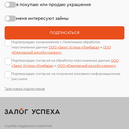
я покупаю или продаю украшения
меня интересуют займы
ПОДПИСАТЬСЯ
Подтверждаю ознакомление с Политиками обработки
персональных данных
ООО «Залог Успеха «Ломбард»
и
ООО
«Ювелирный ресейл-сервиc»
.
Подтверждаю согласия на обработку персональных данных
ООО
«Залог Успеха «Ломбард»
и
ООО «Ювелирный ресейл-сервиc»
.
Подтверждаю согласие на получение рекламно-информационных
рассылок
*для новых подписчиков
служба поддержки клиентов: