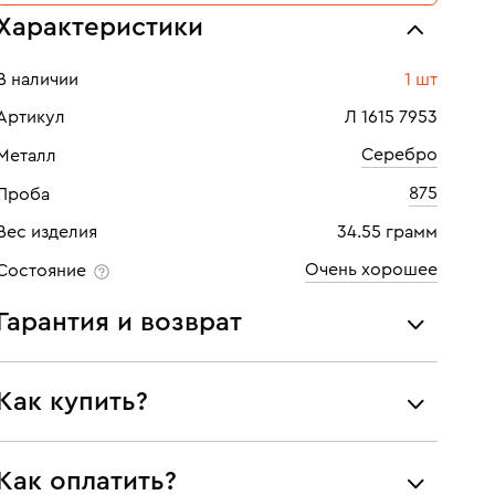
Характеристики
В наличии
1 шт
Артикул
Л 1615 7953
Серебро
Металл
875
Проба
Вес изделия
34.55 грамм
Очень хорошее
Состояние
Гарантия и возврат
Мы предоставляем следующие гарантии:
Как купить?
подлинности брендовых украшений;
соответствия заявленным характеристикам (проба,
металл и характеристики драгоценных камней);
Самовывоз из нашего филиала в г. Москве
Как оплатить?
юридической чистоты изделий
Доставка по России службой СДЭК