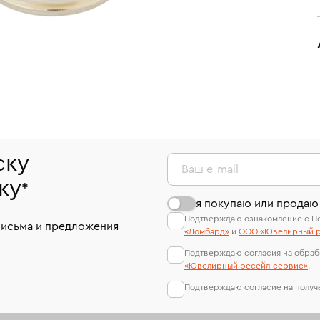
ску
Ваш e-mail
ку
*
я покупаю или продаю
Подтверждаю ознакомление с П
письма и предложения
«Ломбард»
и
ООО «Ювелирный р
Подтверждаю согласия на обраб
«Ювелирный ресейл-сервиc»
.
Подтверждаю согласие на полу