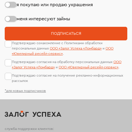
я покупаю или продаю украшения
меня интересуют займы
ПОДПИСАТЬСЯ
Подтверждаю ознакомление с Политиками обработки
персональных данных
ООО «Залог Успеха «Ломбард»
и
ООО
«Ювелирный ресейл-сервиc»
.
Подтверждаю согласия на обработку персональных данных
ООО
«Залог Успеха «Ломбард»
и
ООО «Ювелирный ресейл-сервиc»
.
Подтверждаю согласие на получение рекламно-информационных
рассылок
*для новых подписчиков
служба поддержки клиентов: