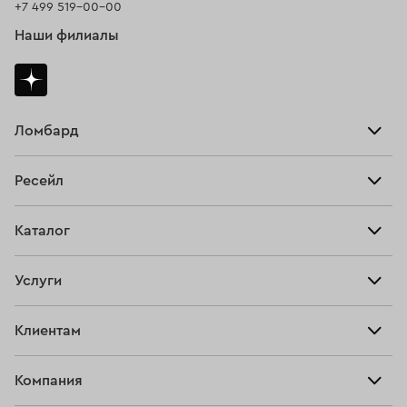
+7 499 519-00-00
Наши филиалы
Ломбард
Взять займ
Ресейл
Прайс-лист
Главная
Каталог
Тарифы
Продать
Все изделия
Скупка
Услуги
Купить
Кольца
Ювелирная мастерская
Взять займ
Клиентам
Серьги
Прочие услуги
Оплатить проценты
Браслеты
Компания
О нас
Доставка и оплата
Цепи