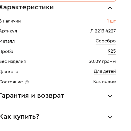
Характеристики
В наличии
1 шт
Артикул
Л 2213 4227
Серебро
Металл
925
Проба
Вес изделия
30.09 грамм
Для детей
Для кого
Как новое
Состояние
Гарантия и возврат
Мы предоставляем следующие гарантии:
Как купить?
подлинности брендовых украшений;
соответствия заявленным характеристикам (проба,