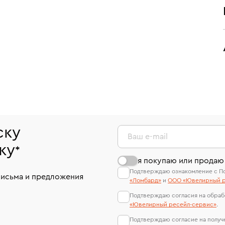
ску
Ваш e-mail
ку
*
я покупаю или продаю
Подтверждаю ознакомление с П
письма и предложения
«Ломбард»
и
ООО «Ювелирный р
Подтверждаю согласия на обраб
«Ювелирный ресейл-сервиc»
.
Подтверждаю согласие на полу