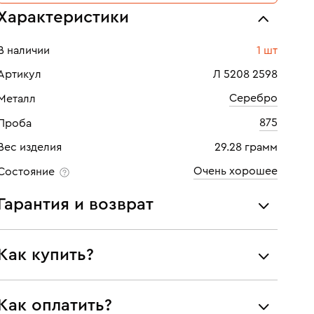
Характеристики
В наличии
1 шт
Артикул
Л 5208 2598
Серебро
Металл
875
Проба
Вес изделия
29.28 грамм
Очень хорошее
Состояние
Гарантия и возврат
Мы предоставляем следующие гарантии:
Как купить?
подлинности брендовых украшений;
соответствия заявленным характеристикам (проба,
металл и характеристики драгоценных камней);
Самовывоз из нашего филиала в г. Москве
Как оплатить?
юридической чистоты изделий
Доставка по России службой СДЭК