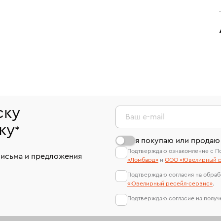
ску
Ваш e-mail
ку
*
я покупаю или продаю
Подтверждаю ознакомление с П
письма и предложения
«Ломбард»
и
ООО «Ювелирный р
Подтверждаю согласия на обраб
«Ювелирный ресейл-сервиc»
.
Подтверждаю согласие на полу