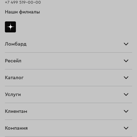
+7 499 519-00-00
Наши филиалы
Ломбард
Взять займ
Ресейл
Прайс-лист
Главная
Каталог
Тарифы
Продать
Все изделия
Скупка
Услуги
Купить
Кольца
Ювелирная мастерская
Взять займ
Клиентам
Серьги
Прочие услуги
Оплатить проценты
Браслеты
Компания
О нас
Доставка и оплата
Цепи