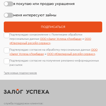
я покупаю или продаю украшения
меня интересуют займы
ПОДПИСАТЬСЯ
Подтверждаю ознакомление с Политиками обработки
персональных данных
ООО «Залог Успеха «Ломбард»
и
ООО
«Ювелирный ресейл-сервиc»
.
Подтверждаю согласия на обработку персональных данных
ООО
«Залог Успеха «Ломбард»
и
ООО «Ювелирный ресейл-сервиc»
.
Подтверждаю согласие на получение рекламно-информационных
рассылок
*для новых подписчиков
служба поддержки клиентов: