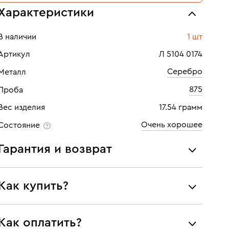
Характеристики
В наличии
1 шт
Артикул
Л 5104 0174
Серебро
Металл
875
Проба
Вес изделия
17.54 грамм
Очень хорошее
Состояние
Гарантия и возврат
Мы предоставляем следующие гарантии:
Как купить?
подлинности брендовых украшений;
соответствия заявленным характеристикам (проба,
металл и характеристики драгоценных камней);
Самовывоз из нашего филиала в г. Москве
Как оплатить?
юридической чистоты изделий
Доставка по России службой СДЭК