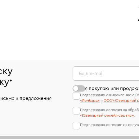
ску
Ваш e-mail
ку
*
я покупаю или продаю
Подтверждаю ознакомление с П
письма и предложения
«Ломбард»
и
ООО «Ювелирный р
Подтверждаю согласия на обраб
«Ювелирный ресейл-сервиc»
.
Подтверждаю согласие на полу