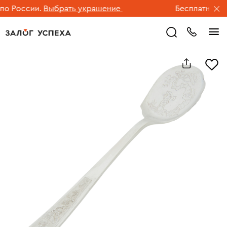
 России.
Выбрать украшение
Бесплатная дос