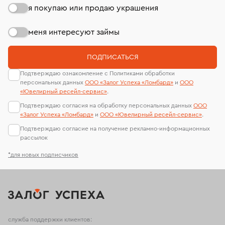
я покупаю или продаю украшения
меня интересуют займы
ПОДПИСАТЬСЯ
Подтверждаю ознакомление с Политиками обработки
персональных данных
ООО «Залог Успеха «Ломбард»
и
ООО
«Ювелирный ресейл-сервиc»
.
Подтверждаю согласия на обработку персональных данных
ООО
«Залог Успеха «Ломбард»
и
ООО «Ювелирный ресейл-сервиc»
.
Подтверждаю согласие на получение рекламно-информационных
рассылок
*для новых подписчиков
служба поддержки клиентов: