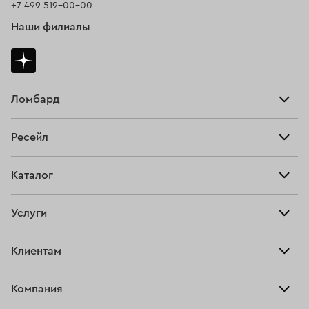
+7 499 519-00-00
Наши филиалы
Ломбард
Взять займ
Ресейл
Прайс-лист
Главная
Каталог
Тарифы
Продать
Все изделия
Скупка
Услуги
Купить
Кольца
Ювелирная мастерская
Взять займ
Клиентам
Серьги
Прочие услуги
Оплатить проценты
Браслеты
Компания
О нас
Доставка и оплата
Цепи