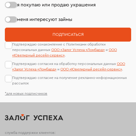
я покупаю или продаю украшения
меня интересуют займы
ПОДПИСАТЬСЯ
Подтверждаю ознакомление с Политиками обработки
персональных данных
ООО «Залог Успеха «Ломбард»
и
ООО
«Ювелирный ресейл-сервиc»
.
Подтверждаю согласия на обработку персональных данных
ООО
«Залог Успеха «Ломбард»
и
ООО «Ювелирный ресейл-сервиc»
.
Подтверждаю согласие на получение рекламно-информационных
рассылок
*для новых подписчиков
служба поддержки клиентов: