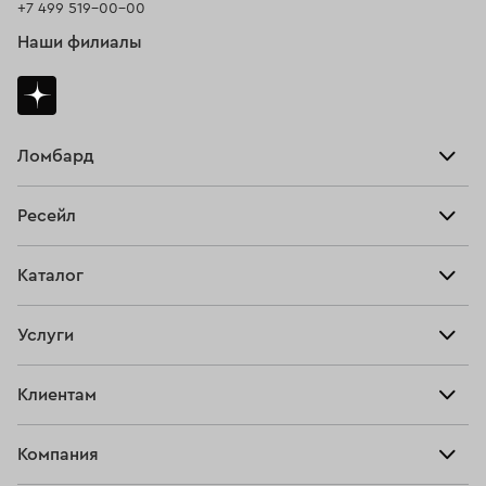
+7 499 519-00-00
Наши филиалы
Ломбард
Взять займ
Ресейл
Прайс-лист
Главная
Каталог
Тарифы
Продать
Все изделия
Скупка
Услуги
Купить
Кольца
Ювелирная мастерская
Взять займ
Клиентам
Серьги
Прочие услуги
Оплатить проценты
Браслеты
Компания
О нас
Доставка и оплата
Цепи