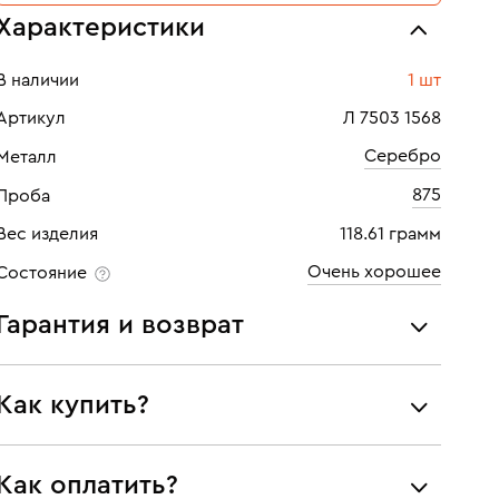
Характеристики
В наличии
1 шт
Артикул
Л 7503 1568
Серебро
Металл
875
Проба
Вес изделия
118.61 грамм
Очень хорошее
Состояние
Гарантия и возврат
Мы предоставляем следующие гарантии:
Как купить?
подлинности брендовых украшений;
соответствия заявленным характеристикам (проба,
металл и характеристики драгоценных камней);
Самовывоз из нашего филиала в г. Москве
Как оплатить?
юридической чистоты изделий
Доставка по России службой СДЭК