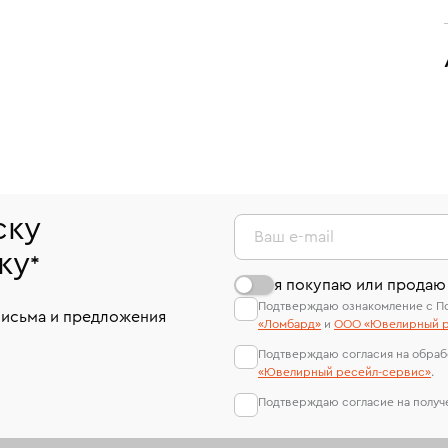
ску
Ваш e-mail
ку
*
я покупаю или продаю
Подтверждаю ознакомление с П
письма и предложения
«Ломбард»
и
ООО «Ювелирный р
Подтверждаю согласия на обраб
«Ювелирный ресейл-сервиc»
.
Подтверждаю согласие на полу