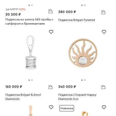
60 500 ₽
-50%
380 000 ₽
30 200 ₽
Подвеска из золота 585 пробы с
Подвеска Bvlgari Pyramid
сапфиром и бриллиантами
Вес:
13.11
Вес:
1.45
165 000 ₽
340 000 ₽
Подвеска Bvlgari B.Zero1
Подвеска Chopard Happy
Diamonds
Diamonds Sun
Вес:
4.64
Вес:
15.46
Новинка