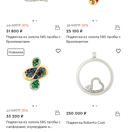
45 500 ₽
-30%
35 900 ₽
-30%
31 800 ₽
25 100 ₽
Подвеска из золота 585 пробы с
Подвеска из золота 585 пробы с
бриллиантами
бриллиантом
Вес:
2.77
Вес:
0.77
Новинка
47 500 ₽
-30%
250 000 ₽
33 200 ₽
Подвеска из золота 585 пробы с
Подвеска Roberto Coin
сапфирами, изумрудами и
Вес:
14.46
Вес:
бриллиантами
2.69