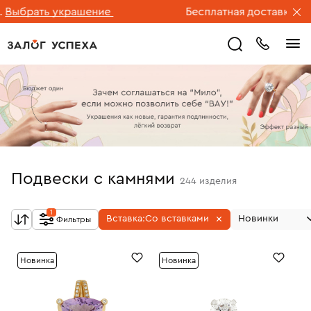
рать украшение
Бесплатная доставка ювелир
Подвески с камнями
244
изделия
1
Вставка:
Со вставками
Новинки
Фильтры
Новинка
Новинка