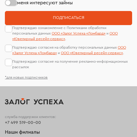
меня интересуют займы
ПОДПИСАТЬСЯ
Подтверждаю ознакомление с Политиками обработки
персональных данных
ООО «Залог Успеха «Ломбард»
и
ООО
«Ювелирный ресейл-сервиc»
.
Подтверждаю согласия на обработку персональных данных
ООО
«Залог Успеха «Ломбард»
и
ООО «Ювелирный ресейл-сервиc»
.
Подтверждаю согласие на получение рекламно-информационных
рассылок
*для новых подписчиков
служба поддержки клиентов:
+7 499 519-00-00
Наши филиалы