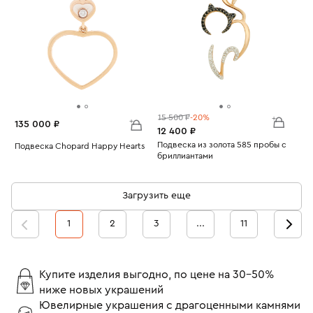
15 500 ₽
-20%
135 000 ₽
12 400 ₽
Подвеска из золота 585 пробы с
Подвеска Chopard Happy Hearts
бриллиантами
Вес:
4.07
Вес:
0.96
Загрузить еще
1
2
3
...
11
Купите изделия выгодно, по цене на 30-50%
ниже новых украшений
Ювелирные украшения с драгоценными камнями