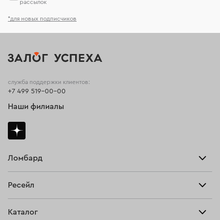
рассылок
*для новых подписчиков
служба поддержки клиентов:
+7 499 519-00-00
Наши филиалы
Ломбард
Взять займ
Ресейл
Прайс-лист
Главная
Каталог
Тарифы