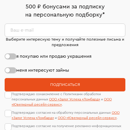
дней на возврат. Детальные условия возврата
Москва, ул. Грузинский Вал, д. 28/45
Оплата наличными или картой
номер (УИН)
500 ₽ бонусами за подписку
комиссионных украшений и часов смотрите на
На особо ценные изделия получены
на персональную подборку
*
Срок бронирования украшения при самовывозе из
странице
«Возврат украшений»
.
Система быстрых платежей (по QR-коду)
сертификаты МГУ и других геммологических
филиала - 1 день, не считая день бронирования.
лабораторий
В кредит от Т-Банка (до 50 000 руб., на 3–6 мес.)
Ваш e-mail
Выберите интересную тему и получайте полезные письма и
предложения
я покупаю или продаю украшения
меня интересуют займы
ПОДПИСАТЬСЯ
Подтверждаю ознакомление с Политиками обработки
персональных данных
ООО «Залог Успеха «Ломбард»
и
ООО
«Ювелирный ресейл-сервиc»
.
Подтверждаю согласия на обработку персональных данных
ООО
«Залог Успеха «Ломбард»
и
ООО «Ювелирный ресейл-сервиc»
.
Подтверждаю согласие на получение рекламно-информационных