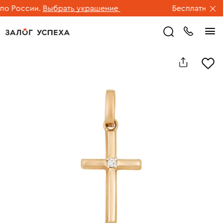
 России.
Выбрать украшение
Бесплатная дос