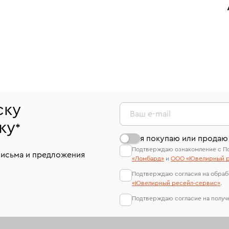
ску
Ваш e-mail
ку
*
я покупаю или продаю
Подтверждаю ознакомление с П
письма и предложения
«Ломбард»
и
ООО «Ювелирный р
Подтверждаю согласия на обраб
«Ювелирный ресейл-сервиc»
.
Подтверждаю согласие на полу