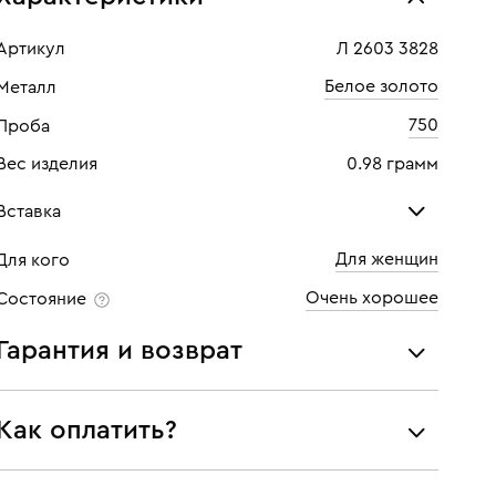
Артикул
Л 2603 3828
Белое золото
Металл
750
Проба
Вес изделия
0.98 грамм
Вставка
Для женщин
Для кого
Бриллиант
Очень хорошее
Состояние
Количество
1 шт
Гарантия и возврат
Каратность
0,15
Мы предоставляем следующие гарантии:
Огранка
Круглая
Как оплатить?
подлинности брендовых украшений;
Цвет
4
соответствия заявленным характеристикам (проба,
При самовывозе из магазина:
металл и характеристики драгоценных камней);
Чистота
6