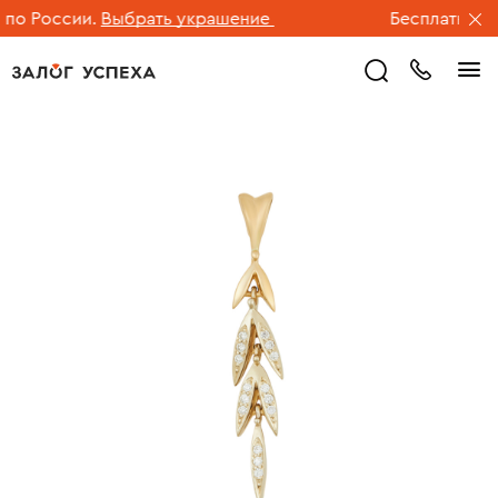
о России.
Выбрать украшение
Бесплатная до