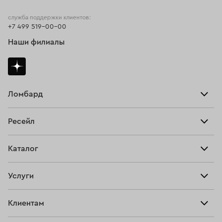
служба поддержки клиентов:
+7 499 519-00-00
Наши филиалы
Ломбард
Взять займ
Ресейл
Прайс-лист
Главная
Каталог
Тарифы
Продать
Все изделия
Скупка
Услуги
Купить
Кольца
Ювелирная мастерская
Взять займ
Клиентам
Серьги
Прочие услуги
Оплатить проценты