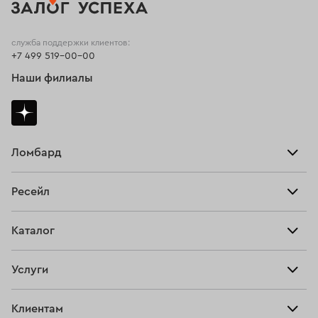
служба поддержки клиентов:
+7 499 519-00-00
Наши филиалы
Ломбард
Взять займ
Ресейл
Прайс-лист
Главная
Каталог
Тарифы
Продать
Все изделия
Скупка
Услуги
Купить
Кольца
Ювелирная мастерская
Взять займ
Клиентам
Серьги