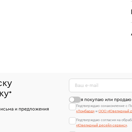
ску
Ваш e-mail
ку
*
я покупаю или продаю
Подтверждаю ознакомление с П
письма и предложения
«Ломбард»
и
ООО «Ювелирный р
Подтверждаю согласия на обраб
«Ювелирный ресейл-сервиc»
.