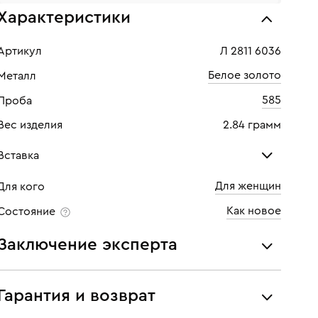
Характеристики
Артикул
Л 2811 6036
Белое золото
Металл
585
Проба
Вес изделия
2.84 грамм
Вставка
Для женщин
Для кого
Топаз лондон
Бри
Как новое
Состояние
Количество
1 шт
Кол
Заключение эксперта
Каратность
3,96
Кара
Все украшения проходят экспертизу подлинности и
Огр
соответствия характеристикам ювелирных изделий,
Гарантия и возврат
бриллиантов (вес, проба, драгоценный металл, цвет,
Цве