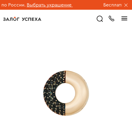
о России.
Выбрать украшение
Бесплатная до