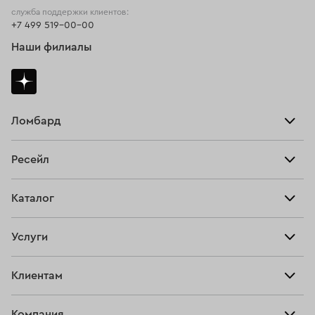
служба поддержки клиентов:
+7 499 519-00-00
Наши филиалы
Ломбард
Взять займ
Ресейл
Прайс-лист
Главная
Каталог
Тарифы
Продать
Все изделия
Скупка
Услуги
Купить
Кольца
Ювелирная мастерская
Взять займ
Клиентам
Серьги
Прочие услуги
Оплатить проценты
Браслеты
Компания