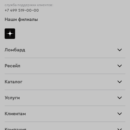
служба поддержки клиентов:
+7 499 519-00-00
Наши филиалы
Ломбард
Взять займ
Ресейл
Прайс-лист
Главная
Каталог
Тарифы
Продать
Все изделия
Скупка
Услуги
Купить
Кольца
Ювелирная мастерская
Взять займ
Клиентам
Серьги
Прочие услуги
Оплатить проценты
Браслеты
Компания