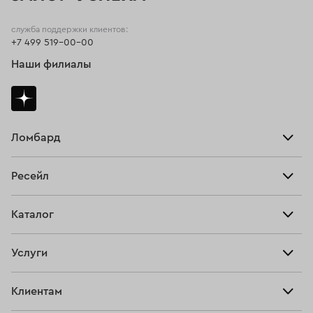
служба поддержки клиентов:
+7 499 519-00-00
Наши филиалы
Ломбард
Взять займ
Ресейл
Прайс-лист
Главная
Каталог
Тарифы
Продать
Все изделия
Скупка
Услуги
Купить
Кольца
Ювелирная мастерская
Взять займ
Клиентам
Серьги
Прочие услуги