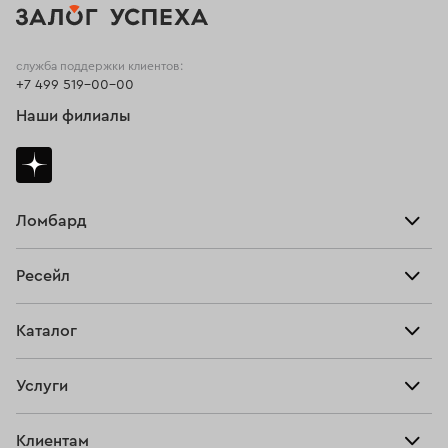
служба поддержки клиентов:
+7 499 519-00-00
Наши филиалы
Ломбард
Взять займ
Ресейл
Прайс-лист
Главная
Каталог
Тарифы
Продать
Все изделия
Скупка
Услуги
Купить
Кольца
Ювелирная мастерская
Взять займ
Клиентам
Серьги