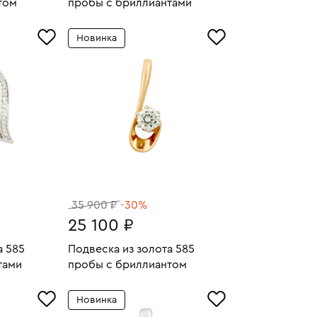
том
пробы с бриллиантами
1.95
Вес:
1.44
У
В КОРЗИНУ
Новинка
35 900 ₽
-30%
25 100 ₽
а 585
Подвеска из золота 585
тами
пробы с бриллиантом
2.77
Вес:
0.77
У
В КОРЗИНУ
Новинка