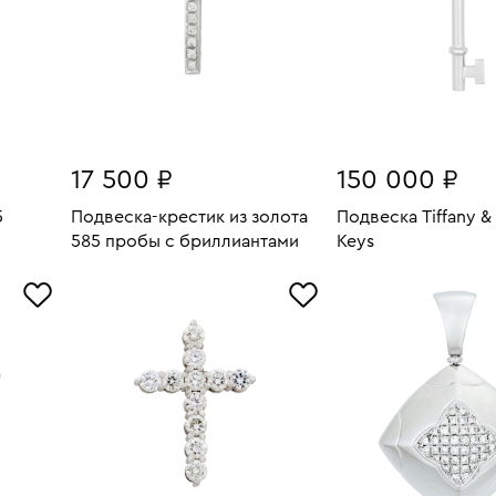
17 500 ₽
150 000 ₽
5
Подвеска-крестик из золота
Подвеска Tiffany & 
585 пробы с бриллиантами
Keys
2.55
Вес:
1.78
Вес:
В КОРЗИНУ
В КОРЗИН