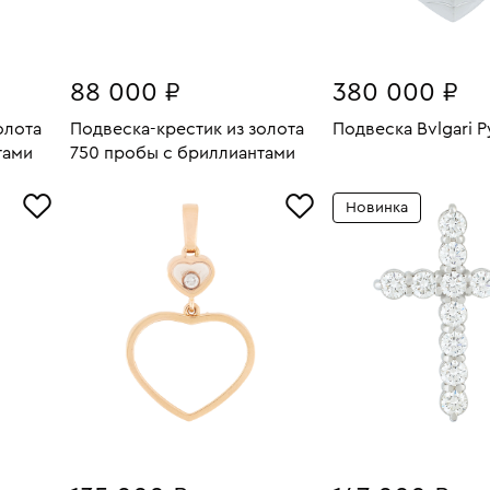
88 000 ₽
380 000 ₽
олота
Подвеска-крестик из золота
Подвеска Bvlgari P
Вес:
тами
750 пробы с бриллиантами
В КОРЗИН
1.68
Вес:
1.44
В КОРЗИНУ
Новинка