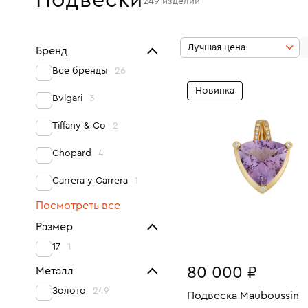
Подвески
249
изделий
Лучшая цена
Бренд
Все бренды
26
Новинка
Bvlgari
3
Tiffany & Co
2
Chopard
4
Carrera y Carrera
1
Посмотреть все
Размер
17
1
80 000 ₽
Металл
Золото
249
Подвеска Mauboussin