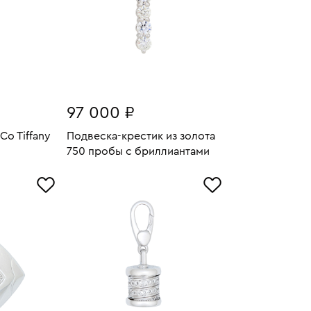
97 000 ₽
Co Tiffany
Подвеска-крестик из золота
750 пробы с бриллиантами
4.03
Вес:
1.7
У
В КОРЗИНУ