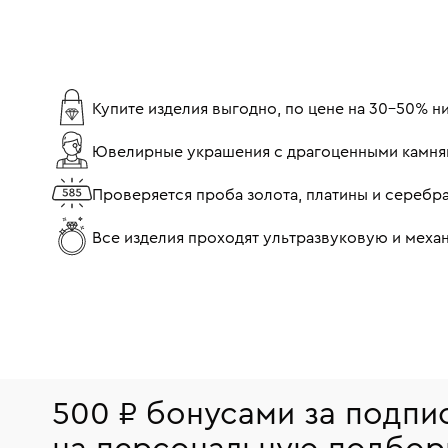
Подвески с бриллиантами из желтого золота
Подвеск
Золотые подвески женские
Подвески с Лондон-топа
Купите изделия выгодно, по цене на 30-50% 
Подвески с хризолитом
Подвески из золота с фиани
Ювелирные украшения с драгоценными камня
Подвески из белого золота с изумрудом
Проверяется проба золота, платины и серебр
Все изделия проходят ультразвуковую и мех
500 ₽ бонусами за подпи