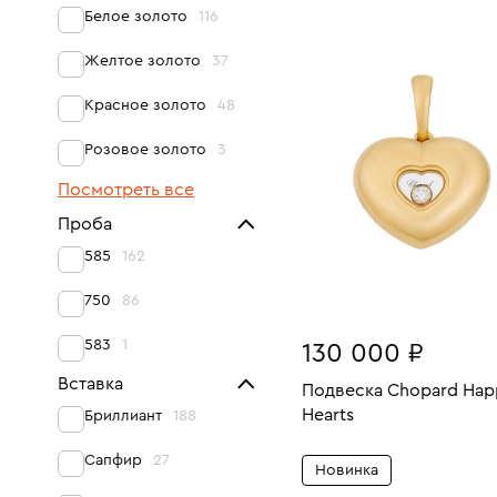
Вес:
Белое золото
116
В КОРЗИНУ
Желтое золото
37
Красное золото
48
Розовое золото
3
Посмотреть все
Проба
585
162
750
86
583
1
130 000 ₽
Вставка
Подвеска Chopard Hap
Hearts
Бриллиант
188
Вес:
В КОРЗИНУ
Сапфир
27
Новинка