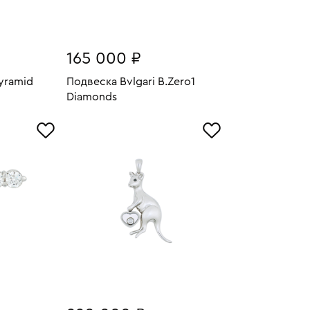
165 000 ₽
yramid
Подвеска Bvlgari B.Zero1
13.11
Diamonds
У
Вес:
4.64
В КОРЗИНУ