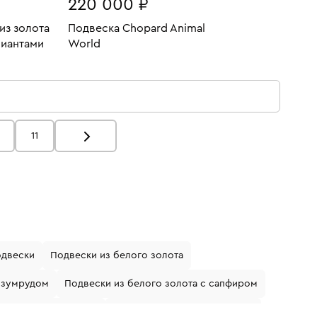
220 000 ₽
из золота
Подвеска Chopard Animal
лиантами
World
2.68
Вес:
7.65
У
В КОРЗИНУ
11
одвески
Подвески из белого золота
изумрудом
Подвески из белого золота с сапфиром
антами и сапфирами
Золотые подвески с топазом