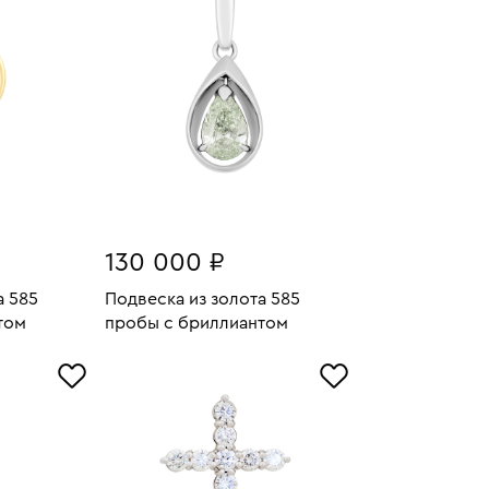
130 000 ₽
а 585
Подвеска из золота 585
том
пробы с бриллиантом
1.79
Вес:
2.44
У
В КОРЗИНУ