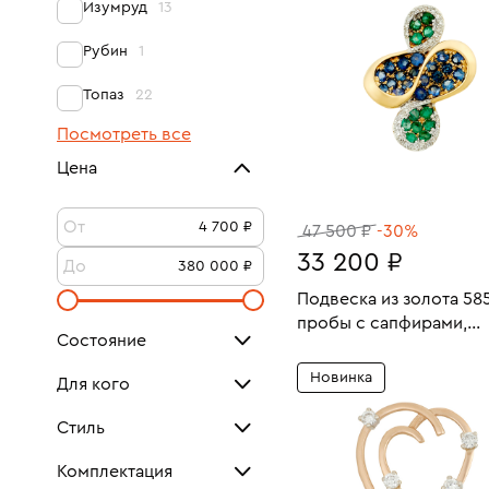
Изумруд
13
Рубин
1
Топаз
22
Посмотреть все
Цена
От
47 500 ₽
-30%
33 200 ₽
До
Подвеска из золота 58
пробы с сапфирами,
Состояние
Вес:
изумрудами и бриллиа
В КОРЗИНУ
Как новое
105
Новинка
Для кого
Очень хорошее
Для женщин
225
144
Стиль
Для мужчин
Винтаж
2
3
Посмотреть все
Комплектация