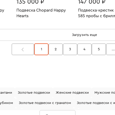
135 000 ₽
147 000 ₽
py
Подвеска Chopard Happy
Подвеска-крестик 
Hearts
585 пробы с брил
15.46
Вес:
4.07
Вес:
В КОРЗИНУ
В КОРЗИН
Загрузить еще
1
2
3
4
5
...
иантами
Золотые подвески
Женские подвески
Мужские п
рубином
Золотые подвески с гранатом
Золотые подвески с 
 750 пробы
Золотые подвески с камнями
Подвески с брилли