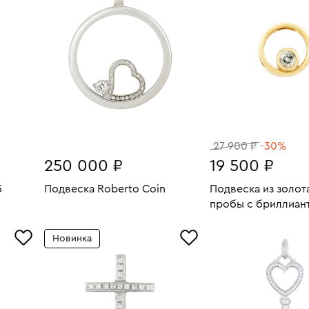
27 900 ₽
-30%
250 000 ₽
19 500 ₽
5
Подвеска Roberto Coin
Подвеска из золот
Вес:
14.46
пробы с бриллиан
В КОРЗИНУ
2.69
Вес:
нтами
В КОРЗИН
Новинка