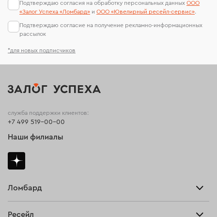
Подтверждаю согласия на обработку персональных данных
ООО
Подвески с сапфиром из золота
Подвески с гранатом
«Залог Успеха «Ломбард»
и
ООО «Ювелирный ресейл-сервиc»
.
Подтверждаю согласие на получение рекламно-информационных
Подвески с сапфиром
Подвески с топазом
рассылок
*для новых подписчиков
служба поддержки клиентов:
+7 499 519-00-00
Наши филиалы
Ломбард
Взять займ
Ресейл