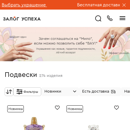
ать украшение
Бесплатная доставка ювелирн
Подвески
274
изделия
Новинки
Есть доставка
На
Фильтры
Новинка
Новинка