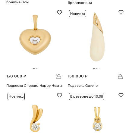
бриллиантом
бриллиантами
Вес:
1.95
Вес:
1.44
Новинка
130 000 ₽
150 000 ₽
Подвеска Chopard Happy Hearts
Подвеска Gavello
Вес:
6.66
Вес:
10.31
Новинка
В резерве до 10.08