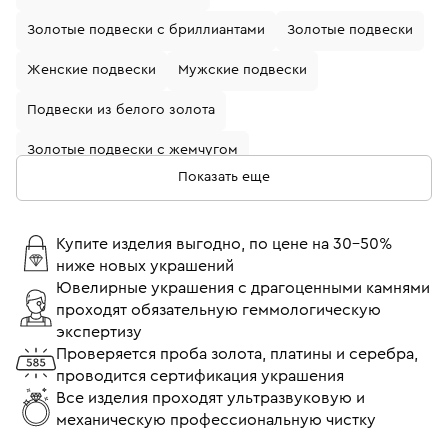
Золотые подвески с бриллиантами
Золотые подвески
Женские подвески
Мужские подвески
Подвески из белого золота
Золотые подвески с жемчугом
Показать еще
Золотые подвески с рубином
Золотые подвески с гранатом
Купите изделия выгодно, по цене на 30-50%
ниже новых украшений
Подвески из белого золота с сапфиром
Ювелирные украшения с драгоценными камнями
проходят обязательную геммологическую
Подвески из белого золота с бриллиантом
экспертизу
Золотые подвески с изумрудом
Подвески 750 пробы
Проверяется проба золота, платины и серебра,
проводится сертификация украшения
Золотые подвески с камнями
Все изделия проходят ультразвуковую и
механическую профессиональную чистку
Подвески с бриллиантами и сапфирами