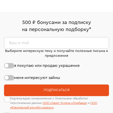
Подвески с хризолитом
Подвески из золота с фианитом
500 ₽ бонусами за подписку
Подвески из желтого золота
Подвески с фианитом
на персональную подборку
*
Подвески из белого золота с топазом
Ваш e-mail
Подвески из белого золота с изумрудом
Выберите интересную тему и получайте полезные письма и
предложения
Золотые подвески с топазом
я покупаю или продаю украшения
Подвески с бриллиантами из желтого золота
Подвески с черными бриллиантами
меня интересуют займы
Подвески с рубином
Подвески с камнями
ПОДПИСАТЬСЯ
Подвески с изумрудом
Подвески с Лондон-топазом
Подтверждаю ознакомление с Политиками обработки
персональных данных
ООО «Залог Успеха «Ломбард»
и
ООО
Золотые подвески женские
«Ювелирный ресейл-сервиc»
.