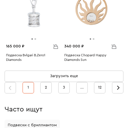
165 000 ₽
340 000 ₽
Подвеска Bvlgari B.Zero1
Подвеска Chopard Happy
Diamonds
Diamonds Sun
Вес:
4.64
Вес:
15.46
Загрузить еще
1
2
3
...
12
Часто ищут
Подвески с бриллиантом