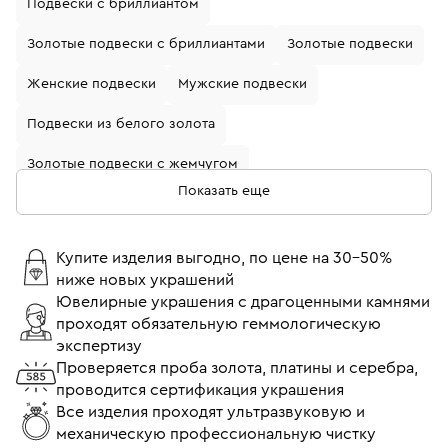
Подвески с бриллиантом
Золотые подвески с бриллиантами
Золотые подвески
Женские подвески
Мужские подвески
Подвески из белого золота
Золотые подвески с жемчугом
Показать еще
Золотые подвески с рубином
Золотые подвески с гранатом
Купите изделия выгодно, по цене на 30-50%
ниже новых украшений
Золотые подвески с изумрудом
Ювелирные украшения с драгоценными камнями
проходят обязательную геммологическую
Подвески из белого золота с сапфиром
экспертизу
Подвески из белого золота с бриллиантом
Проверяется проба золота, платины и серебра,
проводится сертификация украшения
Подвески 750 пробы
Золотые подвески с камнями
Все изделия проходят ультразвуковую и
механическую профессиональную чистку
Подвески с бриллиантами и сапфирами