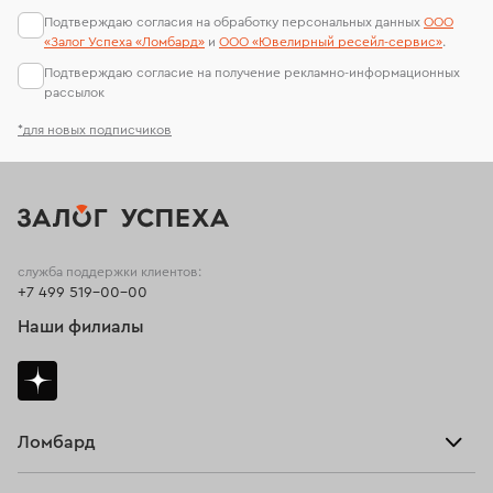
Подтверждаю согласия на обработку персональных данных
ООО
Подвески с топазом
Подвески с сапфиром
«Залог Успеха «Ломбард»
и
ООО «Ювелирный ресейл-сервиc»
.
Подтверждаю согласие на получение рекламно-информационных
Подвески с хризолитом
рассылок
Подвески из золота с фианитом
*для новых подписчиков
служба поддержки клиентов:
+7 499 519-00-00
Наши филиалы
Ломбард
Взять займ