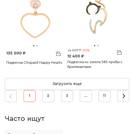
15 500 ₽
-20%
135 000 ₽
12 400 ₽
Подвеска из золота 585 пробы с
Подвеска Chopard Happy Hearts
бриллиантами
Вес:
4.07
Вес:
0.96
Загрузить еще
1
2
3
...
11
Часто ищут