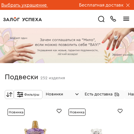
ать украшение
Бесплатная доставка ювелирн
Подвески
252
изделия
Новинки
Есть доставка
На
Фильтры
Новинка
Новинка