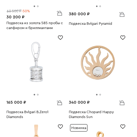
60 500 ₽
-50%
380 000 ₽
30 200 ₽
Подвеска из золота 585 пробы с
Подвеска Bvlgari Pyramid
сапфиром и бриллиантами
Вес:
13.11
Вес:
1.45
165 000 ₽
340 000 ₽
Подвеска Bvlgari B.Zero1
Подвеска Chopard Happy
Diamonds
Diamonds Sun
Вес:
4.64
Вес:
15.46
Новинка