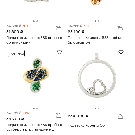
45 500 ₽
-30%
35 900 ₽
-30%
31 800 ₽
25 100 ₽
Подвеска из золота 585 пробы с
Подвеска из золота 585 пробы с
бриллиантами
бриллиантом
Вес:
2.77
Вес:
0.77
Новинка
47 500 ₽
-30%
250 000 ₽
33 200 ₽
Подвеска из золота 585 пробы с
Подвеска Roberto Coin
сапфирами, изумрудами и
Вес:
14.46
Вес:
бриллиантами
2.69