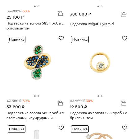
35 900 ₽
-30%
380 000 ₽
25 100 ₽
Подвеска из золота 585 пробы с
Подвеска Bvlgari Pyramid
бриллиантом
Вес:
13.11
Вес:
0.77
Новинка
Новинка
47 500 ₽
-30%
27 900 ₽
-30%
33 200 ₽
19 500 ₽
Подвеска из золота 585 пробы с
Подвеска из золота 585 пробы с
сапфирами, изумрудами и
бриллиантом
Вес:
бриллиантами
2.69
Вес:
1.79
Новинка
Новинка