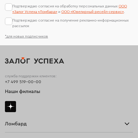
Подтверждаю согласия на обработку персональных данных
ООО
Подвески из желтого золота
Подвески с фианитом
«Залог Успеха «Ломбард»
и
ООО «Ювелирный ресейл-сервиc»
.
Подтверждаю согласие на получение рекламно-информационных
Подвески из белого золота с топазом
рассылок
Подвески из белого золота с изумрудом
*для новых подписчиков
служба поддержки клиентов:
+7 499 519-00-00
Наши филиалы
Ломбард
Взять займ