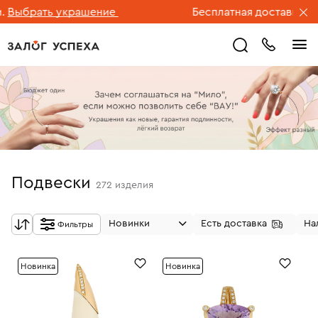
рать украшение
Бесплатная доставка ювелир
Подвески
272
изделия
Новинки
Есть доставка
На
Фильтры
Новинка
Новинка