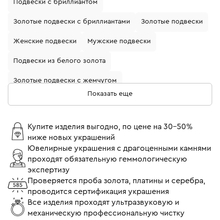
Подвески с бриллиантом
Золотые подвески с бриллиантами
Золотые подвески
Женские подвески
Мужские подвески
Подвески из белого золота
Золотые подвески с жемчугом
Показать еще
Золотые подвески с рубином
Золотые подвески с гранатом
Купите изделия выгодно, по цене на 30-50%
ниже новых украшений
Золотые подвески с изумрудом
Ювелирные украшения с драгоценными камнями
проходят обязательную геммологическую
Подвески из белого золота с сапфиром
экспертизу
Подвески из белого золота с бриллиантом
Проверяется проба золота, платины и серебра,
проводится сертификация украшения
Подвески 750 пробы
Золотые подвески с камнями
Все изделия проходят ультразвуковую и
механическую профессиональную чистку
Подвески с бриллиантами и сапфирами