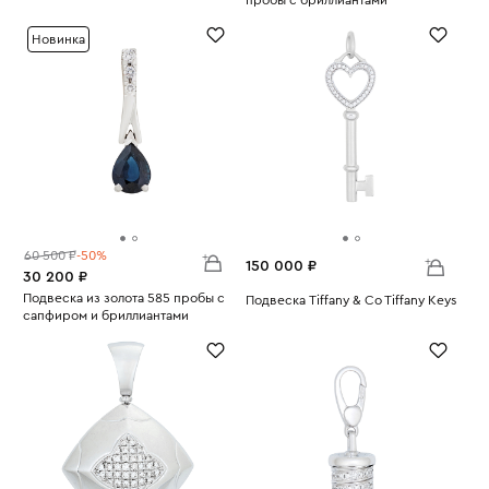
Вес:
14.46
Вес:
1.44
Новинка
60 500 ₽
-50%
150 000 ₽
30 200 ₽
Подвеска из золота 585 пробы с
Подвеска Tiffany & Co Tiffany Keys
сапфиром и бриллиантами
Вес:
4.03
Вес:
1.45