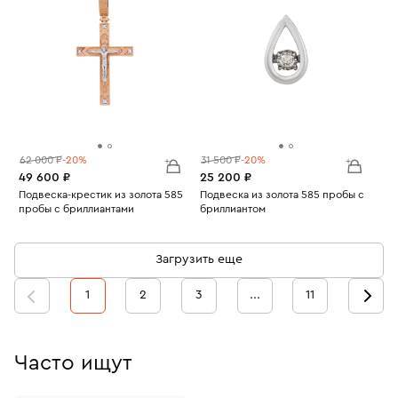
62 000 ₽
-20%
31 500 ₽
-20%
49 600 ₽
25 200 ₽
Подвеска-крестик из золота 585
Подвеска из золота 585 пробы с
пробы с бриллиантами
бриллиантом
Вес:
3.68
Вес:
1.11
Загрузить еще
1
2
3
...
11
Часто ищут