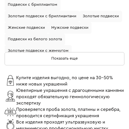
Подвески с бриллиантом
Золотые подвески с бриллиантами
Золотые подвески
Женские подвески
Мужские подвески
Подвески из белого золота
Золотые подвески с жемчугом
Показать еще
Золотые подвески с рубином
Золотые подвески с гранатом
Купите изделия выгодно, по цене на 30-50%
ниже новых украшений
Золотые подвески с изумрудом
Ювелирные украшения с драгоценными камнями
проходят обязательную геммологическую
Подвески из белого золота с сапфиром
экспертизу
Подвески из белого золота с бриллиантом
Проверяется проба золота, платины и серебра,
проводится сертификация украшения
Подвески 750 пробы
Золотые подвески с камнями
Все изделия проходят ультразвуковую и
механическую профессиональную чистку