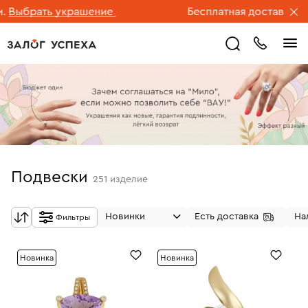
рать украшение
Бесплатная доставка ювелир
Подвески
251
изделие
Новинки
Есть доставка
На
Фильтры
Новинка
Новинка