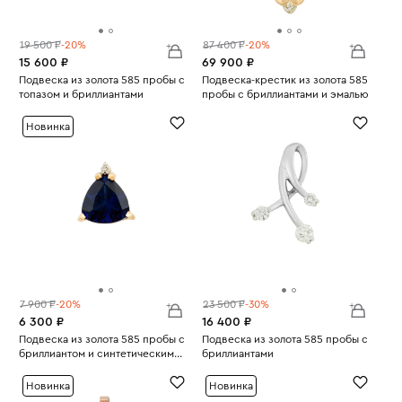
19 500 ₽
-20%
87 400 ₽
-20%
15 600 ₽
69 900 ₽
Подвеска из золота 585 пробы с
Подвеска-крестик из золота 585
топазом и бриллиантами
пробы с бриллиантами и эмалью
Вес:
1.4
Вес:
9.71
Новинка
7 900 ₽
-20%
23 500 ₽
-30%
6 300 ₽
16 400 ₽
Подвеска из золота 585 пробы с
Подвеска из золота 585 пробы с
бриллиантом и синтетическим
бриллиантами
Вес:
сапфиром
0.59
Вес:
0.88
Новинка
Новинка