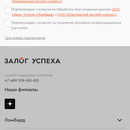
Подвески с топазом
Подвески с сапфиром
«Ювелирный ресейл-сервиc»
.
Подтверждаю согласия на обработку персональных данных
ООО
Подвески с хризолитом
«Залог Успеха «Ломбард»
и
ООО «Ювелирный ресейл-сервиc»
.
Подтверждаю согласие на получение рекламно-информационных
Подвески из золота с фианитом
рассылок
Подвески из желтого золота
Подвески с фианитом
*для новых подписчиков
служба поддержки клиентов:
+7 499 519-00-00
Наши филиалы
Ломбард