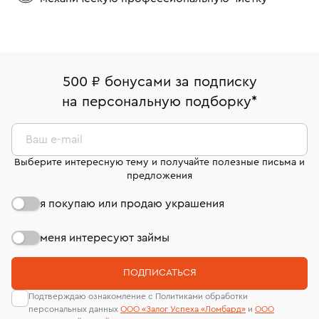
Подвески с бриллиантами и сапфирами
Подвески из белого золота с топазом
Подвески из белого золота с изумрудом
500 ₽ бонусами за подписку
Золотые подвески с топазом
на персональную подборку
*
Подвески с бриллиантами из желтого золота
Ваш e-mail
Подвески с рубином
Выберите интересную тему и получайте полезные письма и
предложения
Подвески с черными бриллиантами
я покупаю или продаю украшения
Подвески с изумрудом
Подвески с камнями
Золотые подвески женские
меня интересуют займы
Подвески с Лондон-топазом
ПОДПИСАТЬСЯ
Подвески с сапфиром из золота
Подвески с гранатом
Подтверждаю ознакомление с Политиками обработки
персональных данных
ООО «Залог Успеха «Ломбард»
и
ООО