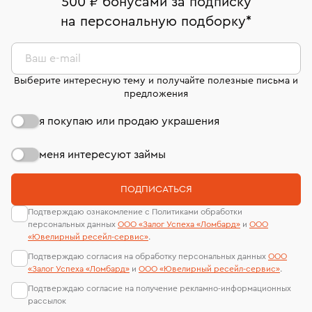
500 ₽ бонусами за подписку
право передумать, если изделие вам не подошло. 7
На особо ценные изделия получены
на персональную подборку
*
дней на возврат. Детальные условия возврата
сертификаты МГУ и других геммологических
комиссионных украшений и часов смотрите на
лабораторий
странице
«Возврат украшений»
.
Ваш e-mail
Выберите интересную тему и получайте полезные письма и
предложения
я покупаю или продаю украшения
меня интересуют займы
ПОДПИСАТЬСЯ
Подтверждаю ознакомление с Политиками обработки
персональных данных
ООО «Залог Успеха «Ломбард»
и
ООО
«Ювелирный ресейл-сервиc»
.
Подтверждаю согласия на обработку персональных данных
ООО
«Залог Успеха «Ломбард»
и
ООО «Ювелирный ресейл-сервиc»
.
Подтверждаю согласие на получение рекламно-информационных
рассылок