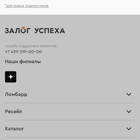
*для новых подписчиков
служба поддержки клиентов:
+7 499 519-00-00
Наши филиалы
Ломбард
Взять займ
Ресейл
Прайс-лист
Главная
Каталог
Тарифы
Продать