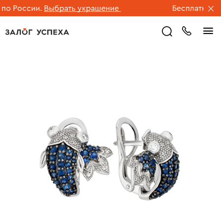
о России.
Выбрать украшение
Бесплатная дос