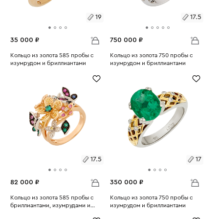
19
17.5
35 000 ₽
750 000 ₽
Размеры:
Кольцо из золота 585 пробы с
Размеры:
Кольцо из золота 750 пробы с
изумрудом и бриллиантами
изумрудом и бриллиантами
Вес:
2.82
Вес:
7.66
19
17.5
17.5
17
82 000 ₽
350 000 ₽
Размеры:
Кольцо из золота 585 пробы с
Размеры:
Кольцо из золота 750 пробы с
бриллиантами, изумрудами и
изумрудом и бриллиантами
Вес:
цветными сапфирами
8.33
Вес:
7.21
17.5
17