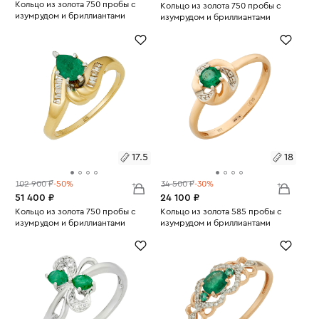
Размеры:
Кольцо из золота 750 пробы с
Размеры:
Кольцо из золота 750 пробы с
изумрудом и бриллиантами
изумрудом и бриллиантами
Вес:
4.09
18.5
Вес:
7.66
17
17.5
18
102 900 ₽
-50%
34 500 ₽
-30%
51 400 ₽
24 100 ₽
Размеры:
Кольцо из золота 750 пробы с
Размеры:
Кольцо из золота 585 пробы с
изумрудом и бриллиантами
изумрудом и бриллиантами
Вес:
3.69
Вес:
1.69
17.5
18