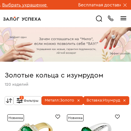
ать украшение
Бесплатная доставка ювелирн
Золотые кольца с изумрудом
120
изделий
2
Металл:
Золото
Вставка:
Изумруд
Фильтры
Новинка
Новинка