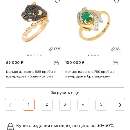
17.5
18
69 000 ₽
100 000 ₽
Размеры:
Кольцо из золота 585 пробы с
Размеры:
Кольцо из золота 750 пробы с
изумрудами и бриллиантами
изумрудом и бриллиантами
Вес:
4.85
Вес:
5.4
17.5
18
Загрузить еще
1
2
3
4
5
Купите изделия выгодно, по цене на 30-50%