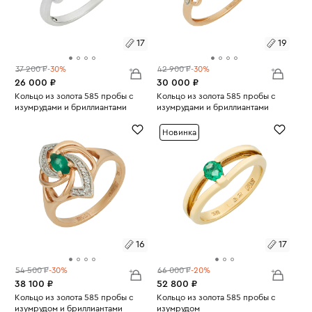
17
19
37 200 ₽
-30%
42 900 ₽
-30%
26 000 ₽
30 000 ₽
Размеры:
Кольцо из золота 585 пробы с
Размеры:
Кольцо из золота 585 пробы с
изумрудами и бриллиантами
изумрудами и бриллиантами
Вес:
2.23
Вес:
1.54
17
19
Новинка
16
17
54 500 ₽
-30%
66 000 ₽
-20%
38 100 ₽
52 800 ₽
Размеры:
Кольцо из золота 585 пробы с
Размеры:
Кольцо из золота 585 пробы с
изумрудом и бриллиантами
изумрудом