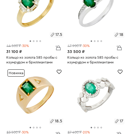
17.5
18
44 500 ₽
-30%
47 900 ₽
-30%
31 100 ₽
33 500 ₽
Размеры:
Кольцо из золота 585 пробы с
Размеры:
Кольцо из золота 585 пробы с
изумрудом и бриллиантами
изумрудом и бриллиантами
Вес:
1.91
Вес:
2.18
17.5
18
Новинка
18.5
17
83 500 ₽
-30%
87 400 ₽
-20%