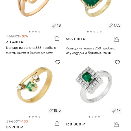
18
17.5
43 500 ₽
-30%
655 000 ₽
30 400 ₽
Размеры:
Кольцо из золота 585 пробы с
Размеры:
Кольцо из золота 750 пробы с
изумрудами и бриллиантами
изумрудом и бриллиантами
Вес:
2.64
18
Вес:
8.2
17.5
18.5
17
89 500 ₽
-40%
130 000 ₽
53 700 ₽