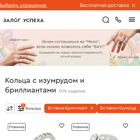
ть украшение
Бесплатная доставка ювелирных
Кольца с изумрудом и
бриллиантами
3174
изделия
2
Вставка:
Бриллиант
Вставка:
Изумруд
Фильтры
Новинка
Новинка