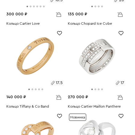
16.5
20
300 000 ₽
135 000 ₽
Размеры:
Кольцо Cartier Love
Размеры:
Кольцо Chopard Ice Cube
Вес:
4.67
Вес:
7.33
16.5
20
17.5
17
140 000 ₽
270 000 ₽
Размеры:
Кольцо Tiffany & Co Band
Размеры:
Кольцо Cartier Maillon Panthere
Вес:
3.77
Вес:
10.14
17.5
17
Новинка