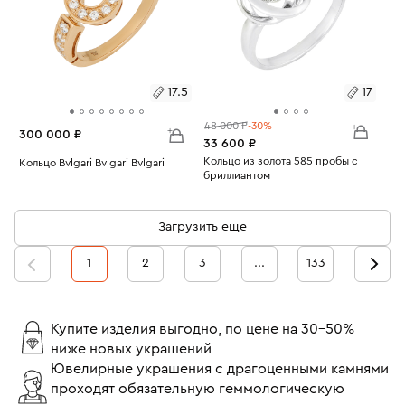
17.5
17
48 000 ₽
-30%
300 000 ₽
33 600 ₽
Размеры:
Кольцо из золота 585 пробы с
Размеры:
Кольцо Bvlgari Bvlgari Bvlgari
бриллиантом
Вес:
5.68
Вес:
2.7
17
17.5
Загрузить еще
1
2
3
...
133
Купите изделия выгодно, по цене на 30-50%
ниже новых украшений
Ювелирные украшения с драгоценными камнями
проходят обязательную геммологическую