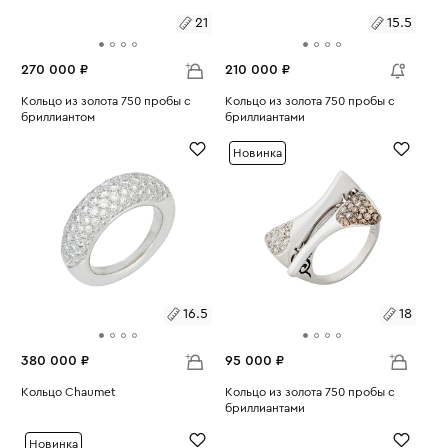
21
15.5
270 000 ₽
210 000 ₽
Размеры:
Кольцо из золота 750 пробы с
Размеры:
Кольцо из золота 750 пробы с
бриллиантом
бриллиантами
Вес:
19.68
Вес:
2.79
21
15.5
Новинка
16.5
18
380 000 ₽
95 000 ₽
Размеры:
Кольцо Chaumet
Размеры:
Кольцо из золота 750 пробы с
Вес:
7.78
бриллиантами
Вес:
9.02
16.5
18
Новинка