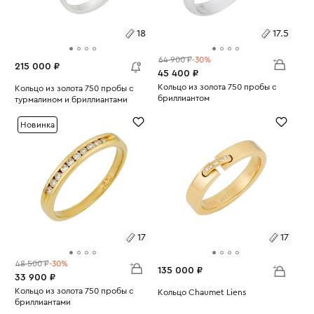
18
17.5
64 900 ₽
-30%
215 000 ₽
45 400 ₽
Размеры:
Кольцо из золота 750 пробы с
Размеры:
Кольцо из золота 750 пробы с
бриллиантом
турмалином и бриллиантами
Вес:
2.66
17.5
Вес:
5.98
18
Новинка
17
17
48 500 ₽
-30%
135 000 ₽
33 900 ₽
Размеры:
Кольцо из золота 750 пробы с
Размеры:
Кольцо Chaumet Liens
бриллиантами
Вес:
6.24
Вес:
2.28