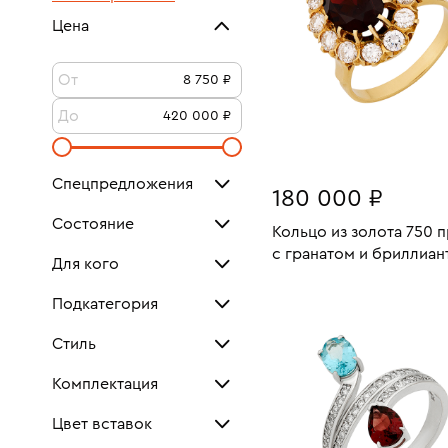
Цена
От
До
Спецпредложения
180 000 ₽
Кольца-солитеры
Состояние
Кольцо из золота 750 
с гранатом и бриллиан
Для кого
Как новое
43
Размеры:
Вес:
Для женщин
53
В КОРЗИНУ
Подкатегория
Очень хорошее
10
18
Новое
Для мужчин
Стиль
Тонкие
23
Унисекс
Посмотреть все
Комплектация
Широкие
Геометрия
3
6
Обручальные
Документы
Цвет вставок
Дизайнерский
6