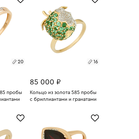
20
16
85 000 ₽
585 пробы
Кольцо из золота 585 пробы
лиантами
c бриллиантами и гранатами
1.75
Размеры:
Вес:
5.78
У
В КОРЗИНУ
16