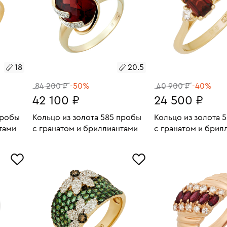
18
20.5
84 200 ₽
-50%
40 900 ₽
-40%
42 100 ₽
24 500 ₽
пробы
Кольцо из золота 585 пробы
Кольцо из золота 
тами
с гранатом и бриллиантами
с гранатом и брил
7.59
Размеры:
Вес:
5.19
Размеры:
Вес:
В КОРЗИНУ
В КОРЗИН
20.5
17