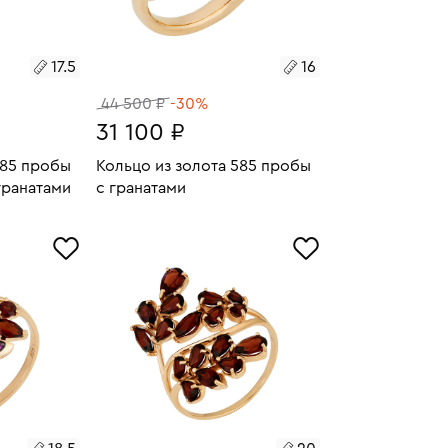
17.5
16
44 500 ₽
-30%
31 100 ₽
585 пробы
Кольцо из золота 585 пробы
гранатами
с гранатами
4.78
Размеры:
Вес:
3.33
У
В КОРЗИНУ
16