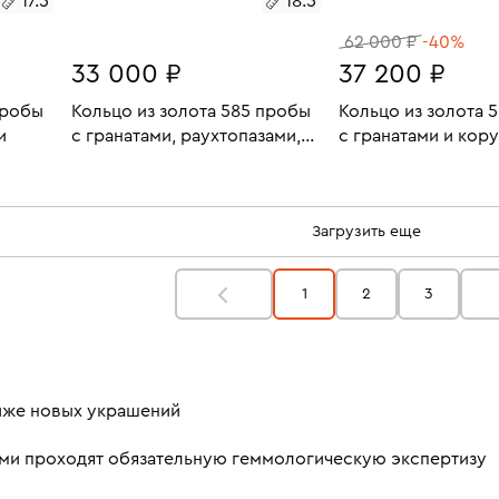
17.5
18.5
62 000 ₽
-40%
33 000 ₽
37 200 ₽
пробы
Кольцо из золота 585 пробы
Кольцо из золота 
и
с гранатами, раухтопазами,
с гранатами и кор
цитринами и синтетическими
1.36
Размеры:
Вес:
3.28
Размеры:
Вес:
камнями
В КОРЗИНУ
В КОРЗИН
18.5
18.5
Загрузить еще
1
2
3
ниже новых украшений
ми проходят обязательную геммологическую экспертизу