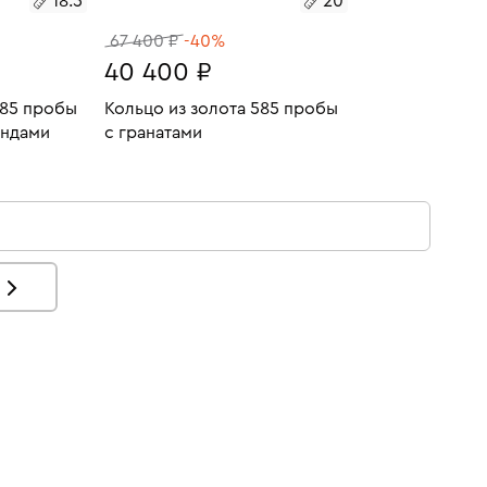
18.5
20
67 400 ₽
-40%
40 400 ₽
585 пробы
Кольцо из золота 585 пробы
ундами
с гранатами
3.85
Размеры:
Вес:
5.18
У
В КОРЗИНУ
20