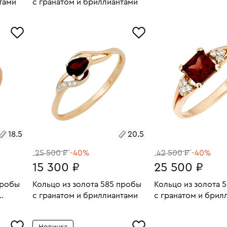
тами
с гранатом и бриллиантами
Размеры:
Вес:
В КОРЗИН
2.68
Размеры:
Вес:
1.26
17.5
В КОРЗИНУ
17.5
18.5
20.5
25 500 ₽
-40%
42 500 ₽
-40%
15 300 ₽
25 500 ₽
пробы
Кольцо из золота 585 пробы
Кольцо из золота 
с гранатом и бриллиантами
с гранатом и брил
 и
7.08
Размеры:
Вес:
1.66
Размеры:
Вес:
В КОРЗИНУ
В КОРЗИН