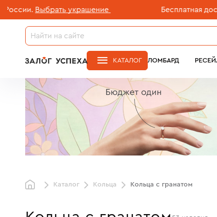
рать украшение
Бесплатная доставка ювелир
КАТАЛОГ
ЛОМБАРД
РЕСЕЙ
Каталог
Кольца
Кольца с гранатом