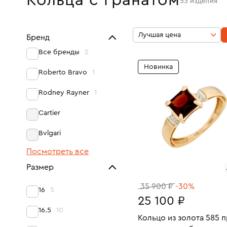
Кольца с гранатом
53
изделия
Лучшая цена
Бренд
Все бренды
2
Новинка
Roberto Bravo
1
Rodney Rayner
1
Cartier
Bvlgari
Посмотреть все
Размер
35 900 ₽
-30%
16
5
25 100 ₽
16.5
10
Кольцо из золота 585 