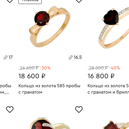
Новинка
20.5
18.5
17
16.5
26 600 ₽
-30%
28 000 ₽
-40%
18 600 ₽
16 800 ₽
пробы
Кольцо из золота 585 пробы
Кольцо из золота 
ом,
с гранатом
с гранатом и брил
и,
8.02
Размеры:
Вес:
2.04
Размеры:
Вес:
В КОРЗИНУ
В КОРЗИН
16.5
20