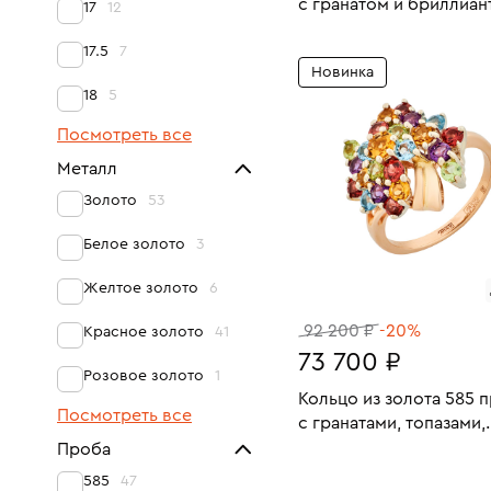
с гранатом и бриллиан
17
12
Размеры:
Вес:
17.5
7
В КОРЗИНУ
Новинка
18.5
18
5
Посмотреть все
Металл
Золото
53
Белое золото
3
Желтое золото
6
92 200 ₽
-20%
Красное золото
41
73 700 ₽
Розовое золото
1
Кольцо из золота 585 
Посмотреть все
с гранатами, топазами,
цитринами, аметистами
Проба
Размеры:
Вес:
хризолитами
В КОРЗИНУ
585
47