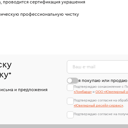
а, проводится сертификация украшения
аническую профессиональную чистку
ску
Ваш e-mail
ку
*
я покупаю или продаю
Подтверждаю ознакомление с П
письма и предложения
«Ломбард»
и
ООО «Ювелирный р
Подтверждаю согласия на обраб
«Ювелирный ресейл-сервиc»
.
Подтверждаю согласие на полу