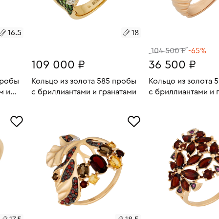
16.5
18
104 500 ₽
-65%
109 000 ₽
36 500 ₽
пробы
Кольцо из золота 585 пробы
Кольцо из золота 
м и
с бриллиантами и гранатами
с бриллиантами и 
4.82
Размеры:
Вес:
9.25
Размеры:
Вес:
В КОРЗИНУ
В КОРЗИН
18
17.5