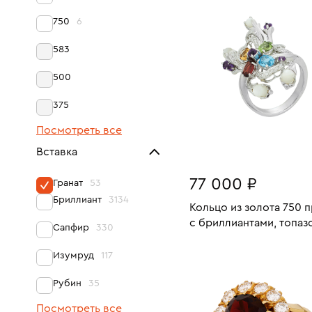
18.5
750
6
583
500
375
Посмотреть все
Вставка
77 000 ₽
Гранат
53
Бриллиант
3134
Кольцо из золота 750 
с бриллиантами, топаз
Сапфир
330
хризолитом, аметистам
Размеры:
Вес:
гранатом, цитрином и
В КОРЗИНУ
Изумруд
117
перламутром
17
Рубин
35
Посмотреть все