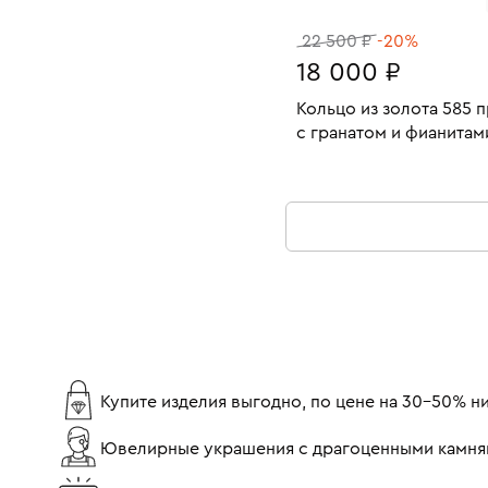
22 500 ₽
-20%
18 000 ₽
Кольцо из золота 585 
с гранатом и фианитам
Размеры:
Вес:
В КОРЗИНУ
17.5
Купите изделия выгодно, по цене на 30-50% 
Ювелирные украшения с драгоценными камня