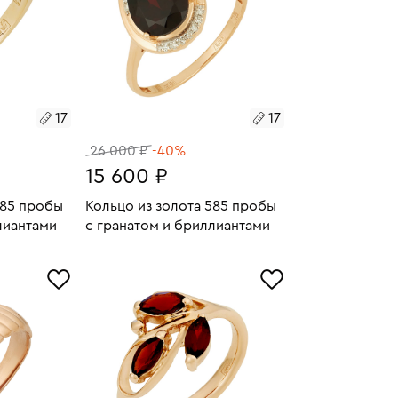
17
17
26 000 ₽
-40%
15 600 ₽
585 пробы
Кольцо из золота 585 пробы
лиантами
с гранатом и бриллиантами
2.55
Размеры:
Вес:
1.88
У
В КОРЗИНУ
17