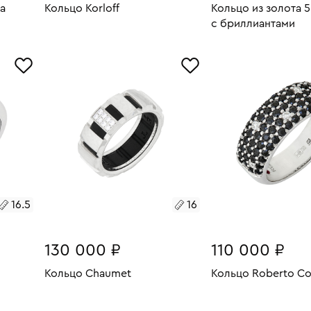
ra
Кольцо Korloff
Кольцо из золота 
с бриллиантами
7.48
Размеры:
Вес:
7.48
В КОРЗИНУ
Размеры:
Вес:
19.5
В КОРЗИН
17.5
16.5
16
130 000 ₽
110 000 ₽
Кольцо Chaumet
Кольцо Roberto Co
10.98
Размеры:
Вес:
7.69
Размеры:
Вес:
В КОРЗИНУ
В КОРЗИН