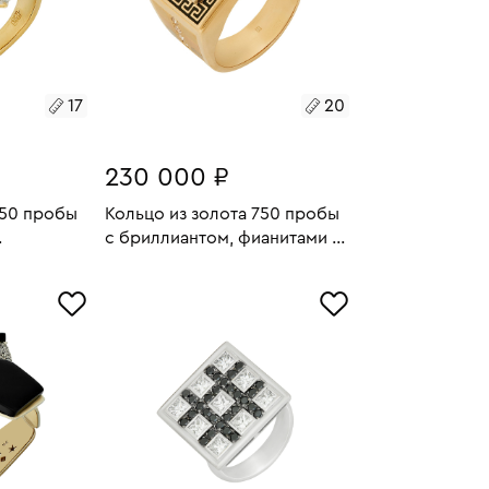
17
20
230 000 ₽
750 пробы
Кольцо из золота 750 пробы
с бриллиантом, фианитами и
мнем
эмалью
14.71
Размеры:
Вес:
16.78
У
В КОРЗИНУ
20