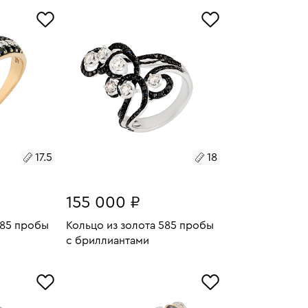
Размеры:
Вес:
0.97
В КОРЗИНУ
15.5
17.5
18
155 000 ₽
585 пробы
Кольцо из золота 585 пробы
с бриллиантами
2.38
Размеры:
Вес:
9.16
У
В КОРЗИНУ
18