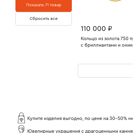
Показать 71 товар
Маркиз
40-50%
В резерве
5
1
Сбросить все
Груша
50-60%
4
110 000 ₽
60-70%
8
Кольцо из золота 750 
с бриллиантами и они
Размеры:
Вес:
В КОРЗИНУ
17
Купите изделия выгодно, по цене на 30-50% 
Ювелирные украшения с драгоценными камня