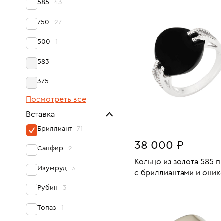
585
43
16.5
750
27
500
1
583
375
Посмотреть все
Вставка
Бриллиант
71
38 000 ₽
Сапфир
2
Кольцо из золота 585 
Изумруд
3
с бриллиантами и они
Рубин
3
Размеры:
Вес:
В КОРЗИНУ
17
Топаз
1