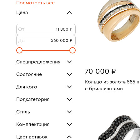
Посмотреть все
Цена
От
До
Спецпредложения
70 000 ₽
Кольца-солитеры
Состояние
Кольцо из золота 585 
Для кого
Как новое
27
с бриллиантами
Для женщин
65
Размеры:
Вес:
Подкатегория
Очень хорошее
44
В КОРЗИНУ
Новое
Для мужчин
Обручальные
4
1
18
Стиль
Унисекс
Печатки
5
2
Посмотреть все
Комплектация
Геометрия
19
Тонкие
Документы
21
1
Цвет вставок
Дизайнерский
9