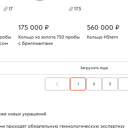
17
17.5
175 000 ₽
560 000 ₽
пробы
Кольцо из золота 750 пробы
Кольцо HStern
ксом
с бриллиантами
Размеры:
Вес:
В КОРЗИН
11.83
Размеры:
Вес:
5.47
17
В КОРЗИНУ
17.5
Загрузить еще
1
2
3
ниже новых украшений
ми проходят обязательную геммологическую экспертизу