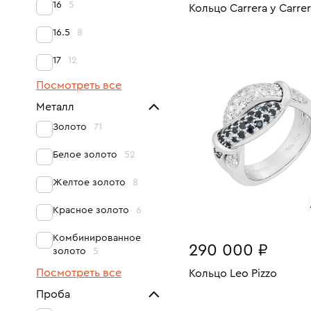
16
5
Кольцо Carrera y Carre
Размеры:
Вес:
16.5
8
В КОРЗИНУ
16.5
17
12
Посмотреть все
Металл
Золото
71
Белое золото
52
Желтое золото
8
Красное золото
6
Комбинированное
290 000 ₽
золото
5
Посмотреть все
Кольцо Leo Pizzo
Проба
Размеры:
Вес:
В КОРЗИНУ