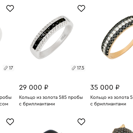
16
16.5
17
17.5
29 000 ₽
35 000 ₽
пробы
Кольцо из золота 585 пробы
Кольцо из золота 
ксом
с бриллиантами
с бриллиантами
4.5
Размеры:
Вес:
2.44
Размеры:
Вес:
В КОРЗИНУ
В КОРЗИН
17.5
17.5