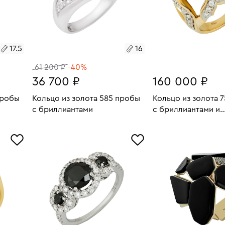
17.5
16
61 200 ₽
-40%
36 700 ₽
160 000 ₽
пробы
Кольцо из золота 585 пробы
Кольцо из золота 
с бриллиантами
с бриллиантами и
синтетическим ка
5.79
Размеры:
Вес:
3.93
Размеры:
Вес:
В КОРЗИНУ
В КОРЗИН
16
17