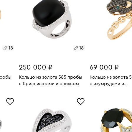
18
18
250 000 ₽
69 000 ₽
пробы
Кольцо из золота 585 пробы
Кольцо из золота 
с бриллиантами и ониксом
с изумрудами и
бриллиантами
7.8
Размеры:
Вес:
30.15
Размеры:
Вес:
В КОРЗИНУ
В КОРЗИН
18
17.5