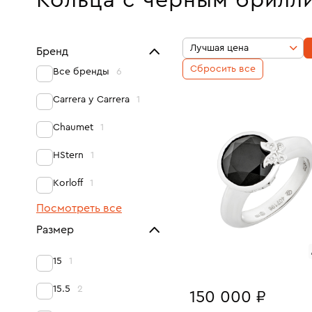
Кольца с черным брилл
Лучшая цена
Бренд
Сбросить все
Все бренды
6
Carrera y Carrera
1
Chaumet
1
HStern
1
Korloff
1
Посмотреть все
Размер
15
1
15.5
2
150 000 ₽