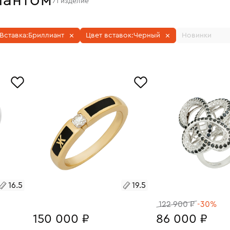
иантом
71
изделие
Вставка:
Бриллиант
Цвет вставок:
Черный
Новинки
16.5
19.5
122 900 ₽
-30%
150 000 ₽
86 000 ₽