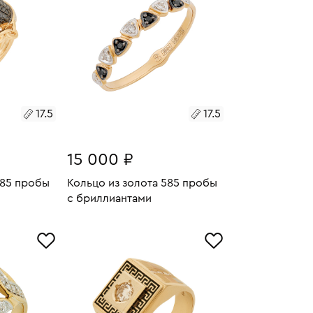
17.5
17.5
15 000 ₽
585 пробы
Кольцо из золота 585 пробы
с бриллиантами
4.85
Размеры:
Вес:
1.15
У
В КОРЗИНУ
17.5