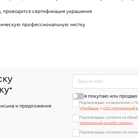
а, проводится сертификация украшения
аническую профессиональную чистку
ску
Ваш e-mail
ку
*
я покупаю или продаю
Подтверждаю ознакомление с П
письма и предложения
«Ломбард»
и
ООО «Ювелирный р
Подтверждаю согласия на обраб
«Ювелирный ресейл-сервиc»
.
Подтверждаю согласие на полу