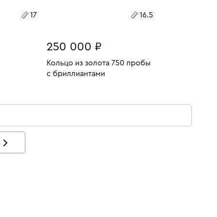
17
16.5
250 000 ₽
Кольцо из золота 750 пробы
с бриллиантами
26.32
У
Размеры:
Вес:
18.11
В КОРЗИНУ
16.5