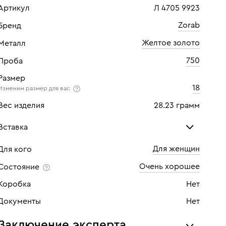
Артикул
Л 4705 9923
Zorab
Бренд
Желтое золото
Металл
750
Проба
Размер
18
Изменим размер для вас
Вес изделия
28.23 грамм
Вставка
Для женщин
Для кого
Кварц
Сап
Очень хорошее
Состояние
Количество
1 шт
Кол
Коробка
Нет
Каратность
10,75
Кара
Документы
Нет
Заключение эксперта