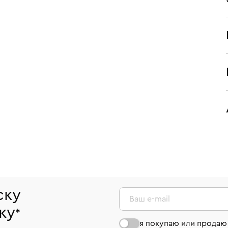
ску
Ваш e-mail
ку
*
я покупаю или продаю