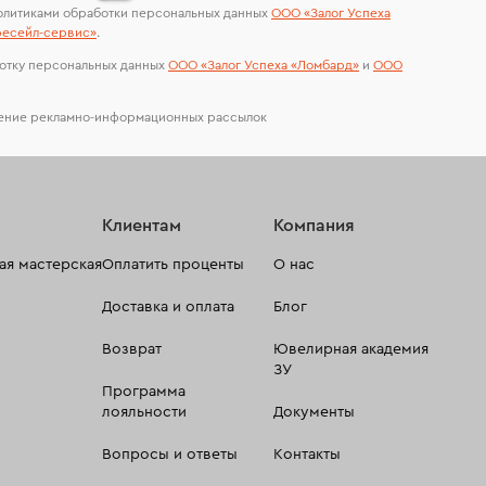
олитиками обработки персональных данных
ООО «Залог Успеха
есейл-сервиc»
.
отку персональных данных
ООО «Залог Успеха «Ломбард»
и
ООО
чение рекламно-информационных рассылок
Клиентам
Компания
я мастерская
Оплатить проценты
О нас
Доставка и оплата
Блог
Возврат
Ювелирная академия
ЗУ
Программа
лояльности
Документы
Вопросы и ответы
Контакты