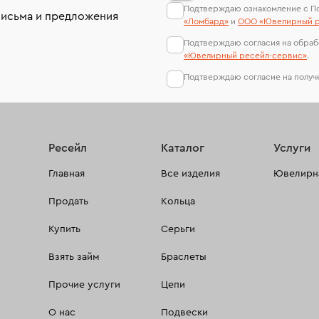
Подтверждаю ознакомление с П
письма и предложения
«Ломбард»
и
ООО «Ювелирный р
Подтверждаю согласия на обраб
«Ювелирный ресейл-сервиc»
.
Подтверждаю согласие на полу
Ресейл
Каталог
Услуги
Главная
Все изделия
Ювелирна
Продать
Кольца
Купить
Серьги
Взять займ
Браслеты
Прочие услуги
Цепи
О нас
Подвески