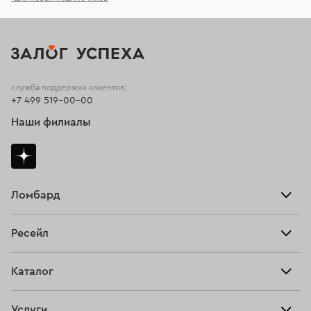
служба поддержки клиентов:
+7 499 519-00-00
Наши филиалы
Ломбард
Взять займ
Ресейл
Прайс-лист
Главная
Каталог
Тарифы
Продать
Все изделия
Скупка
Услуги