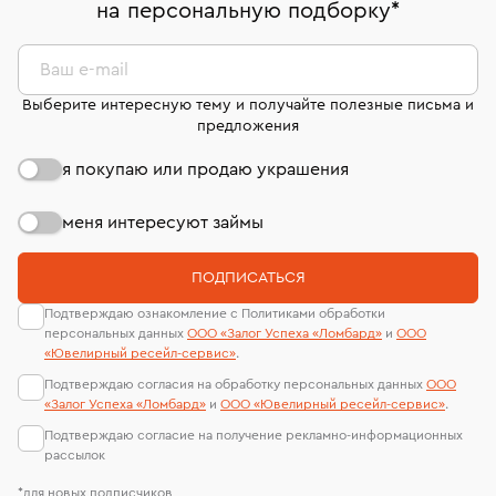
на персональную подборку
*
дней на возврат. Детальные условия возврата
сертификаты МГУ и других геммологических
комиссионных украшений и часов смотрите на
лабораторий
странице
«Возврат украшений»
.
Ваш e-mail
Выберите интересную тему и получайте полезные письма и
предложения
я покупаю или продаю украшения
меня интересуют займы
ПОДПИСАТЬСЯ
Подтверждаю ознакомление с Политиками обработки
персональных данных
ООО «Залог Успеха «Ломбард»
и
ООО
«Ювелирный ресейл-сервиc»
.
Подтверждаю согласия на обработку персональных данных
ООО
«Залог Успеха «Ломбард»
и
ООО «Ювелирный ресейл-сервиc»
.
Подтверждаю согласие на получение рекламно-информационных
рассылок
*для новых подписчиков