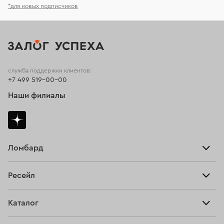
*для новых подписчиков
служба поддержки клиентов:
+7 499 519-00-00
Наши филиалы
Ломбард
Взять займ
Ресейл
Прайс-лист
Главная
Каталог
Тарифы
Продать
Все изделия