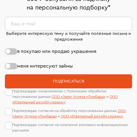
право передумать, если изделие вам не подошло. 7
На особо ценные изделия получены
на персональную подборку
*
дней на возврат. Детальные условия возврата
сертификаты МГУ и других геммологических
комиссионных украшений и часов смотрите на
лабораторий
странице
«Возврат украшений»
.
Ваш e-mail
Выберите интересную тему и получайте полезные письма и
предложения
я покупаю или продаю украшения
меня интересуют займы
ПОДПИСАТЬСЯ
Подтверждаю ознакомление с Политиками обработки
персональных данных
ООО «Залог Успеха «Ломбард»
и
ООО
«Ювелирный ресейл-сервиc»
.
Подтверждаю согласия на обработку персональных данных
ООО
«Залог Успеха «Ломбард»
и
ООО «Ювелирный ресейл-сервиc»
.
Подтверждаю согласие на получение рекламно-информационных
рассылок