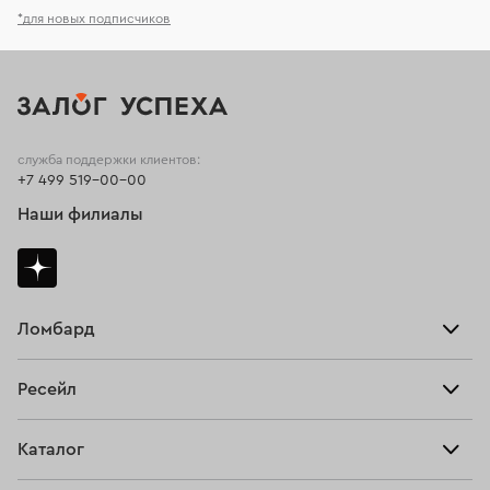
*для новых подписчиков
служба поддержки клиентов:
+7 499 519-00-00
Наши филиалы
Ломбард
Взять займ
Ресейл
Прайс-лист
Главная
Каталог
Тарифы
Продать
Все изделия