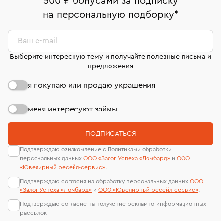
500 ₽ бонусами за подписку
право передумать, если изделие вам не подошло. 7
На особо ценные изделия получены
на персональную подборку
*
дней на возврат. Детальные условия возврата
сертификаты МГУ и других геммологических
комиссионных украшений и часов смотрите на
лабораторий
странице
«Возврат украшений»
.
Ваш e-mail
Выберите интересную тему и получайте полезные письма и
предложения
я покупаю или продаю украшения
меня интересуют займы
ПОДПИСАТЬСЯ
Подтверждаю ознакомление с Политиками обработки
персональных данных
ООО «Залог Успеха «Ломбард»
и
ООО
«Ювелирный ресейл-сервиc»
.
Подтверждаю согласия на обработку персональных данных
ООО
«Залог Успеха «Ломбард»
и
ООО «Ювелирный ресейл-сервиc»
.
Подтверждаю согласие на получение рекламно-информационных
рассылок