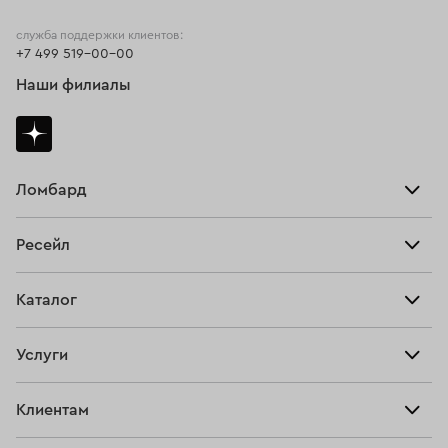
служба поддержки клиентов:
+7 499 519-00-00
Наши филиалы
Ломбард
Взять займ
Ресейл
Прайс-лист
Главная
Каталог
Тарифы
Продать
Все изделия
Скупка
Услуги
Купить
Кольца
Ювелирная мастерская
Взять займ
Клиентам
Серьги
Прочие услуги
Оплатить проценты