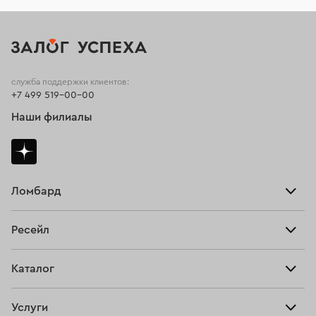
служба поддержки клиентов:
+7 499 519-00-00
Наши филиалы
Ломбард
Взять займ
Ресейл
Прайс-лист
Главная
Каталог
Тарифы
Продать
Все изделия
Скупка
Услуги
Купить