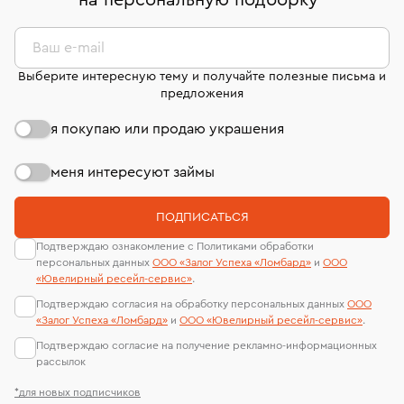
на персональную подборку
*
дней на возврат. Детальные условия возврата
сертификаты МГУ и других геммологических
комиссионных украшений и часов смотрите на
лабораторий
странице
«Возврат украшений»
.
Ваш e-mail
Выберите интересную тему и получайте полезные письма и
предложения
я покупаю или продаю украшения
меня интересуют займы
ПОДПИСАТЬСЯ
Подтверждаю ознакомление с Политиками обработки
персональных данных
ООО «Залог Успеха «Ломбард»
и
ООО
«Ювелирный ресейл-сервиc»
.
Подтверждаю согласия на обработку персональных данных
ООО
«Залог Успеха «Ломбард»
и
ООО «Ювелирный ресейл-сервиc»
.
Подтверждаю согласие на получение рекламно-информационных
рассылок
*для новых подписчиков