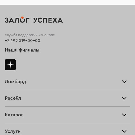
служба поддержки клиентов:
+7 499 519-00-00
Наши филиалы
Ломбард
Взять займ
Ресейл
Прайс-лист
Главная
Каталог
Тарифы
Продать
Все изделия
Скупка
Услуги
Купить