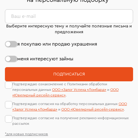
на персональную подборку
*
дней на возврат. Детальные условия возврата
сертификаты МГУ и других геммологических
комиссионных украшений и часов смотрите на
лабораторий
странице
«Возврат украшений»
.
Ваш e-mail
Выберите интересную тему и получайте полезные письма и
предложения
я покупаю или продаю украшения
меня интересуют займы
ПОДПИСАТЬСЯ
Подтверждаю ознакомление с Политиками обработки
персональных данных
ООО «Залог Успеха «Ломбард»
и
ООО
«Ювелирный ресейл-сервиc»
.
Подтверждаю согласия на обработку персональных данных
ООО
«Залог Успеха «Ломбард»
и
ООО «Ювелирный ресейл-сервиc»
.
Подтверждаю согласие на получение рекламно-информационных
рассылок
*для новых подписчиков