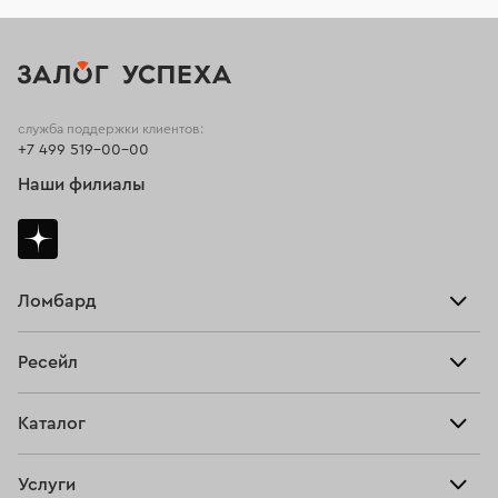
служба поддержки клиентов:
+7 499 519-00-00
Наши филиалы
Ломбард
Взять займ
Ресейл
Прайс-лист
Главная
Каталог
Тарифы
Продать
Все изделия
Скупка
Услуги
Купить