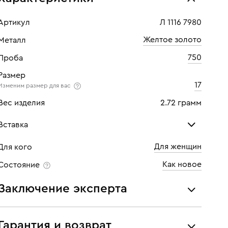
Артикул
Л 1116 7980
Желтое золото
Металл
750
Проба
Размер
17
Изменим размер для вас
Вес изделия
2.72 грамм
Вставка
Для женщин
Для кого
Бриллиант
Бри
Как новое
Состояние
Количество
1 шт
Кол
Заключение эксперта
Каратность
0,05
Кара
Все украшения проходят экспертизу подлинности и
Огранка
Круглая
Огр
соответствия характеристикам ювелирных изделий,
Гарантия и возврат