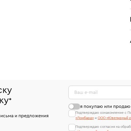
ску
Ваш e-mail
ку
*
я покупаю или продаю
Подтверждаю ознакомление с П
письма и предложения
«Ломбард»
и
ООО «Ювелирный р
Подтверждаю согласия на обраб