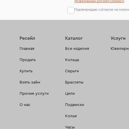
«Ювелирный ресейл-сервиc»
.
Подтверждаю согласие на полу
Ресейл
Каталог
Услуги
Главная
Все изделия
Ювелирна
Продать
Кольца
Купить
Серьги
Взять займ
Браслеты
Прочие услуги
Цепи
О нас
Подвески
Колье
Часы