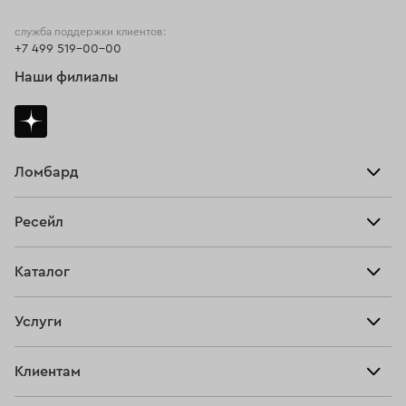
служба поддержки клиентов:
+7 499 519-00-00
Наши филиалы
Ломбард
Взять займ
Ресейл
Прайс-лист
Главная
Каталог
Тарифы
Продать
Все изделия
Скупка
Услуги
Купить
Кольца
Ювелирная мастерская
Взять займ
Клиентам
Серьги
Прочие услуги
Оплатить проценты