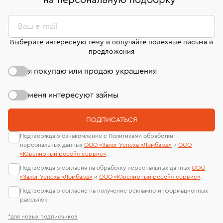
на персональную подборку
*
дней на возврат. Детальные условия возврата
сертификаты МГУ и других геммологических
комиссионных украшений и часов смотрите на
лабораторий
странице
«Возврат украшений»
.
Ваш e-mail
Выберите интересную тему и получайте полезные письма и
предложения
я покупаю или продаю украшения
меня интересуют займы
ПОДПИСАТЬСЯ
Подтверждаю ознакомление с Политиками обработки
персональных данных
ООО «Залог Успеха «Ломбард»
и
ООО
«Ювелирный ресейл-сервиc»
.
Подтверждаю согласия на обработку персональных данных
ООО
«Залог Успеха «Ломбард»
и
ООО «Ювелирный ресейл-сервиc»
.
Подтверждаю согласие на получение рекламно-информационных
рассылок
*для новых подписчиков