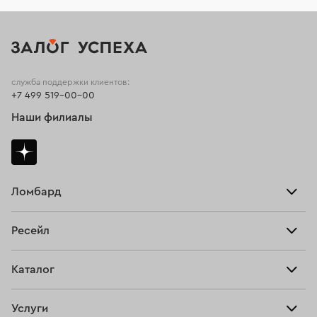
служба поддержки клиентов:
+7 499 519-00-00
Наши филиалы
Ломбард
Взять займ
Ресейл
Прайс-лист
Главная
Каталог
Тарифы
Продать
Все изделия
Скупка
Услуги
Купить