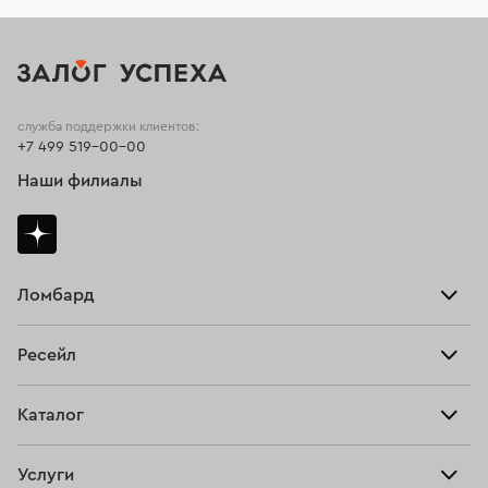
служба поддержки клиентов:
+7 499 519-00-00
Наши филиалы
Ломбард
Взять займ
Ресейл
Прайс-лист
Главная
Каталог
Тарифы
Продать
Все изделия
Скупка
Услуги
Купить