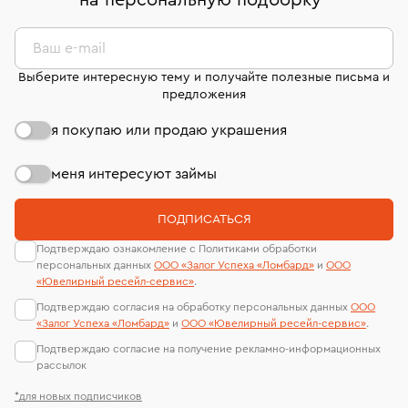
на персональную подборку
*
дней на возврат. Детальные условия возврата
сертификаты МГУ и других геммологических
комиссионных украшений и часов смотрите на
лабораторий
странице
«Возврат украшений»
.
Ваш e-mail
Выберите интересную тему и получайте полезные письма и
предложения
я покупаю или продаю украшения
меня интересуют займы
ПОДПИСАТЬСЯ
Подтверждаю ознакомление с Политиками обработки
персональных данных
ООО «Залог Успеха «Ломбард»
и
ООО
«Ювелирный ресейл-сервиc»
.
Подтверждаю согласия на обработку персональных данных
ООО
«Залог Успеха «Ломбард»
и
ООО «Ювелирный ресейл-сервиc»
.
Подтверждаю согласие на получение рекламно-информационных
рассылок
*для новых подписчиков