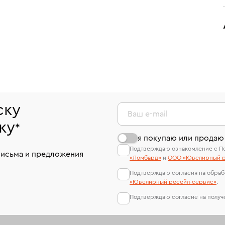
ску
Ваш e-mail
ку
*
я покупаю или продаю
Подтверждаю ознакомление с П
письма и предложения
«Ломбард»
и
ООО «Ювелирный р
Подтверждаю согласия на обраб
«Ювелирный ресейл-сервиc»
.
Подтверждаю согласие на полу