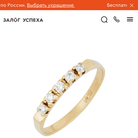
 России.
Выбрать украшение
Бесплатная дос