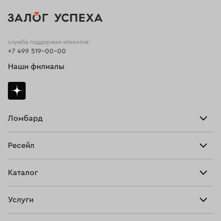
служба поддержки клиентов:
+7 499 519-00-00
Наши филиалы
Ломбард
Взять займ
Ресейл
Прайс-лист
Главная
Каталог
Тарифы
Продать
Все изделия
Скупка
Услуги
Купить
Кольца
Ювелирная мастерская