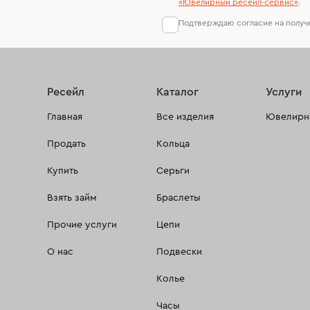
«Ювелирный ресейл-сервиc»
.
Подтверждаю согласие на полу
Ресейл
Каталог
Услуги
Главная
Все изделия
Ювелирна
Продать
Кольца
Купить
Серьги
Взять займ
Браслеты
Прочие услуги
Цепи
О нас
Подвески
Колье
Часы