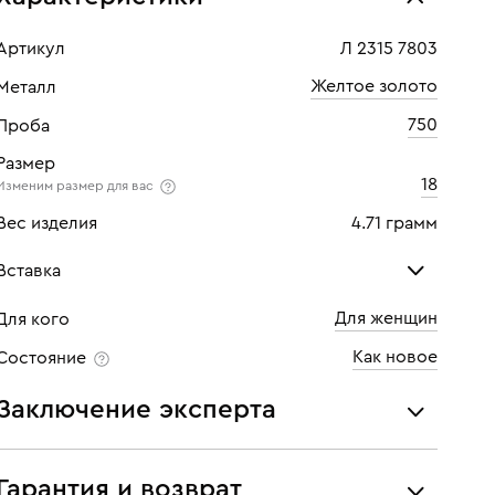
Артикул
Л 2315 7803
Желтое золото
Металл
750
Проба
Размер
18
Изменим размер для вас
Вес изделия
4.71 грамм
Вставка
Для женщин
Для кого
Бриллиант
Как новое
Состояние
Количество
4 шт
Заключение эксперта
Каратность
0,32
Все украшения проходят экспертизу подлинности и
Огранка
Круглая
соответствия характеристикам ювелирных изделий,
Гарантия и возврат