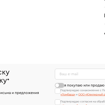
ску
Ваш e-mail
ку
*
я покупаю или продаю
Подтверждаю ознакомление с П
письма и предложения
«Ломбард»
и
ООО «Ювелирный р
Подтверждаю согласия на обраб