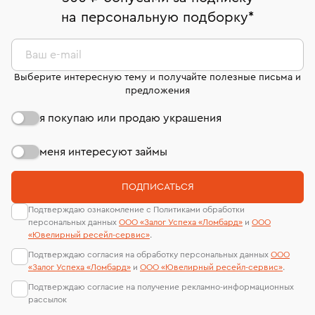
право передумать, если изделие вам не подошло. 7
На особо ценные изделия получены
на персональную подборку
*
дней на возврат. Детальные условия возврата
сертификаты МГУ и других геммологических
комиссионных украшений и часов смотрите на
лабораторий
странице
«Возврат украшений»
.
Ваш e-mail
Выберите интересную тему и получайте полезные письма и
предложения
я покупаю или продаю украшения
меня интересуют займы
ПОДПИСАТЬСЯ
Подтверждаю ознакомление с Политиками обработки
персональных данных
ООО «Залог Успеха «Ломбард»
и
ООО
«Ювелирный ресейл-сервиc»
.
Подтверждаю согласия на обработку персональных данных
ООО
«Залог Успеха «Ломбард»
и
ООО «Ювелирный ресейл-сервиc»
.
Подтверждаю согласие на получение рекламно-информационных
рассылок