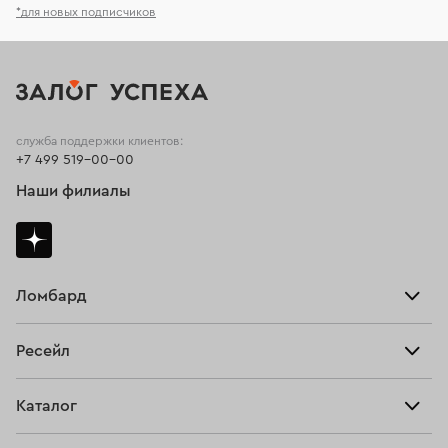
*для новых подписчиков
служба поддержки клиентов:
+7 499 519-00-00
Наши филиалы
Ломбард
Взять займ
Ресейл
Прайс-лист
Главная
Каталог
Тарифы
Продать
Все изделия