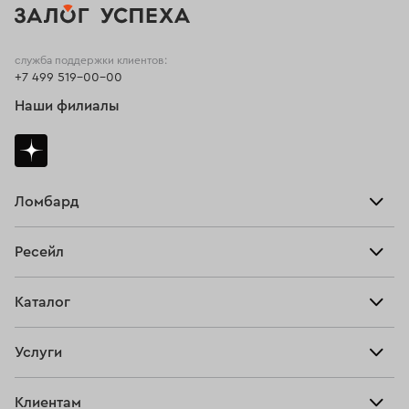
служба поддержки клиентов:
+7 499 519-00-00
Наши филиалы
Ломбард
Взять займ
Ресейл
Прайс-лист
Главная
Каталог
Тарифы
Продать
Все изделия
Скупка
Услуги
Купить
Кольца
Ювелирная мастерская
Взять займ
Клиентам
Серьги